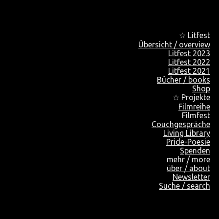
☆ Litfest
Übersicht / overview
Litfest 2023
Litfest 2022
Litfest 2021
Bücher / books
Shop
☆ Projekte
Filmreihe
Filmfest
Couchgespräche
Living Library
Pride-Poesie
Spenden
mehr / more
über / about
Newsletter
Suche / search