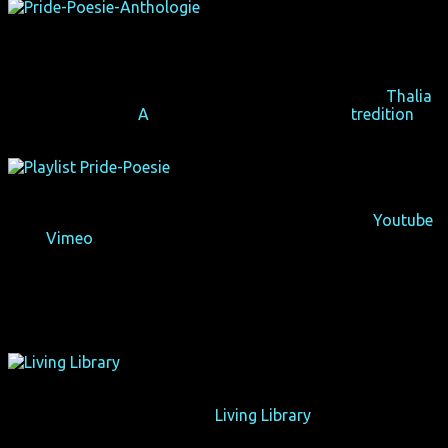
»Pride-Poesie«
, der prächtige Gedichtband zum
Wettbewerb, kann überall im Handel als E-Buch,
Taschenbuch und gebunden bestellt werden, z.B. bei
Thalia
oder dem großen
A
, aber am fairsten direkt bei
tredition
.
Alle 26
Pride-Poesie
-Lyrikvideos kannst du dir bei
Youtube
oder
Vimeo
anschauen, wo sie bereits über 125.000-mal
aufgerufen wurden.
Unsere lebendige Mediathek
Living Library
ist aus dem
Zeitzeug*innen-Interview-Projekt
Couchgespräche