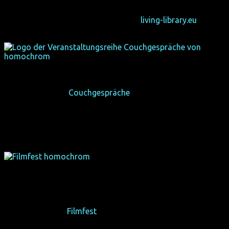
entstanden. Dank Neustart-Kultur-Förderung ist sie
gewachsen und hat darum eine eigene Homepage
bekommen. Klick dich gerne rüber zu
living-library.eu
Zum ColognePride 2019 haben wir das Zeitzeug*innen-
Interview-Projekt
Couchgespräche
gestartet und live
gestreamt. Seitdem wurden Dutzende lokalpolitisch
wichtige Geschichte(n) und Themen besprochen und als
Videos veröffentlicht. Weitere
Couchgespräche
sind in
Planung.
Von 2011–2018 haben wir mit dem
Filmfest homochrom
in
Köln und Dortmund das zweitgrößte von 25 deutschen
Queerfilmfestivals veranstaltet. Weiterführende Infos
findest du in der
Filmfest
-Übersicht.