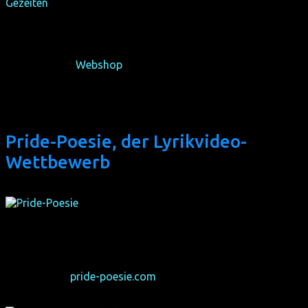
Gezeiten
« gefunden. Vielleicht erinnert ihr euch an
homochroms großartige Weltpremiere dieser Kölner Doku
über die gleichnamige lesbische Kneipe (1999-2013) – ein
Zeitdokument! Wenn du eine DVD für 15 € zzgl. Versand
haben möchtet, schreib uns an oder bestell sie direkt in
homochroms
Webshop
.
Pride-Poesie, der Lyrikvideo-
Wettbewerb
2021 sind beim queeren Lyrikvideo-Wettbewerb
Pride-
Poesie
in Kooperation mit homochrom 26 wortgewaltige
LSBTIQ-Kurzfilme entstanden. Die Videos und alle Infos
gibt es unter
pride-poesie.com