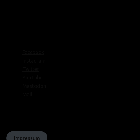
Facebook
Instagram
Twitter
YouTube
Mastodon
Mail
© Texte:
homochrom;
© Bilder: diverse;
© Grafiken:
homochrom
Impressum