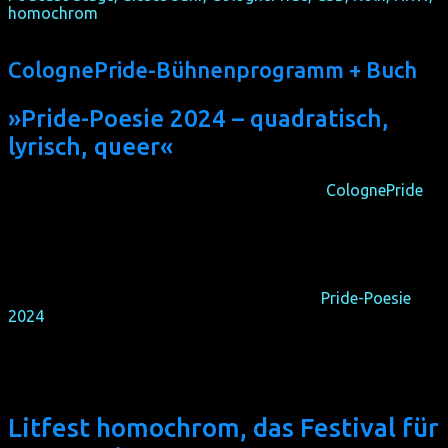
ColognePride-Bühnenprogramm + Buch
»Pride-Poesie 2024 – quadratisch,
lyrisch, queer«
homochrom hat auf der Podcast-Stage des
ColognePride
-
Straßenfests zwei poetisch-slammige Programme
präsentiert. Alle neun Texte sind quadratisch, lyrisch, queer
im 56-seitigen Sammelband vereint – im Buchhandel
bestellbar als E-Buch (2,99€), Taschenbuch (10€) und
gebunden (16€). Podcasts der Vorträge und Gespräche
werden bald veröffentlicht. Alle
Infos
unter
Pride-Poesie
2024
.
Litfest homochrom, das Festival für