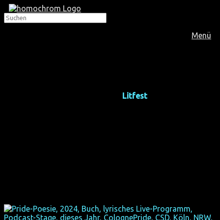
Menü
+++ Bitte beachtet: Wie bereits 2024 kam Ende Mai auch
für 2025 ein negativer Förderbescheid vom Land NRW,
sodass es in diesem Jahr kein 4.
Litfest
homochrom
geben wird. Schade! +++