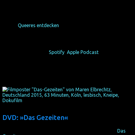
Der dritte Sammelband zum
Litfest
ist als E-Buch,
Taschenbuch sowie gebundene Ausgabe erhältlich – 248
Seiten voller Vielfalt. Erfahre mehr über unsere Anthologie-
Reihe »
Queeres entdecken
«.
Die
Podcasts
des 3. Litfests haben etwas länger gedauert,
dafür gehen sie nun nach und nach mit verbessertem Ton
online. Hör gerne auf
Spotify
,
Apple Podcast
oder anderen
Plattformen rein.
DVD: »Das Gezeiten«
Wir haben einige original eingeschweißte DVDs von »
Das