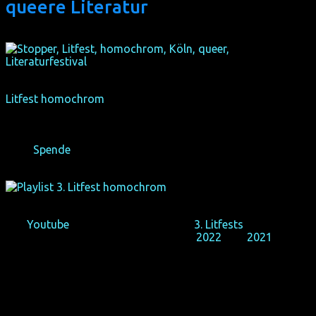
queere Literatur
Litfest homochrom
ist eines von sechs queeren
Literaturfestivals in Europa. 2024 hat das Land NRW leider
keine Gelder, um unser Festival zu fördern. Dennoch hoffen
wir auf ein baldiges 4.
Litfest
. Unterstütze uns bitte mit
einer
Spende
!
Auf
Youtube
sind viele Lesungen des
3. Litfests
in voller
Länge zu sehen. Auch die Videos von
2022
und
2021
behandeln vielseitige LSBTIAQ-Themen und wurden schon
über 100.000-mal aufgerufen. Schaue gern rein!