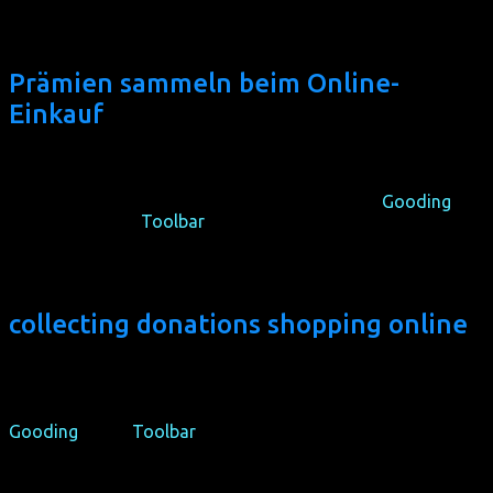
Prämien sammeln beim Online-
Einkauf
Du kannst
ohne Mehrkosten
mit jedem Internetkauf
Prämien bzw. Spenden für den gemeinnützigen homochrom
e.V. sammeln, wenn du mit wenigen Klicks über
Gooding
einkaufst. Deren
Toolbar
erinnert dich sogar an die
Prämienoption, wenn du einen beteiligten Online-Shop
aufrufst.
collecting donations shopping online
You can collect corporate donations for our non-profit
organisation
without additional costs
with almost
everything you shop online if you go a few clicks via
Gooding
. Their
Toolbar
even reminds you of this option,
when you enter a participating online store.