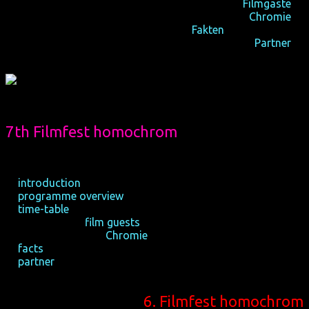
internationale
Filmgäste
☆
Publikumspreise
Chromie
☆
Fakten
zum Filmfest ☆
Partner
☆
7th Filmfest homochrom
17-22/10/2017, Cologne
26-29/10/2017, Dortmund
☆
introduction
☆
programme overview
☆
time-table
☆ international
film guests
☆ audience awards
Chromie
☆
facts
about the festival
☆
partner
6. Filmfest homochrom