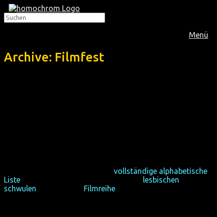
Menü
Archive: Filmfest
Hier findest du ein chronologisches Archiv des Filmfests
homochrom, welches von 2011 bis 2018 jährlich im
Oktober in Köln und Dortmund stattgefunden hat. Es war
das zweitgrößte von 25 queeren Filmfestivals in
Deutschland.
Köln ist die weltweit erste Stadt, die zum zweiten Mal ein
queeres Filmfestival verloren hat.
Vielleicht interessieren dich die
vollständige alphabetische
Liste
aller Filme oder die Rückblicke der
lesbischen
und der
schwulen
monatlichen
Filmreihe
.
Here you find a chronological archive of Filmfest