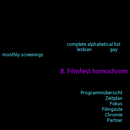
homochrom, which took place in Cologne and Dortmund
annually in October from 2011 till 2018. It was the
second-largest of 25 queer film festivals in Germany.
Cologne is the first city in the world to have lost a queer
film festival for the second time.
Maybe you're interested in the
complete alphabetical list
of
all films or the retrospection of the
lesbian
and the
gay
monthly screenings
.
8. Filmfest homochrom
16-21/10/2018, Köln
25-28/10/2018, Dortmund
Programmübersicht
☆
Zeitplan
☆
Fokus
☆
internationale
Filmgäste
☆
Publikumspreise
Chromie
☆
Partner
☆