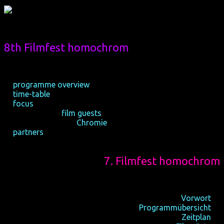
8th Filmfest homochrom
16-21/10/2018, Cologne
25-28/10/2018, Dortmund
☆
programme overview
☆
time-table
☆
focus
☆ international
film guests
☆ audience awards
Chromie
☆
partners
7. Filmfest homochrom
17-22/10/2017, Köln
26-29/10/2017, Dortmund
Vorwort
☆
Programmübersicht
☆
Zeitplan
☆