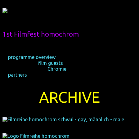
1st Filmfest homochrom
21-23/10/2011, Cologne
28-30/10/2011, Dortmund
☆
programme overview
☆ international
film guests
☆ audience awards
Chromie
☆
partners
ARCHIVE