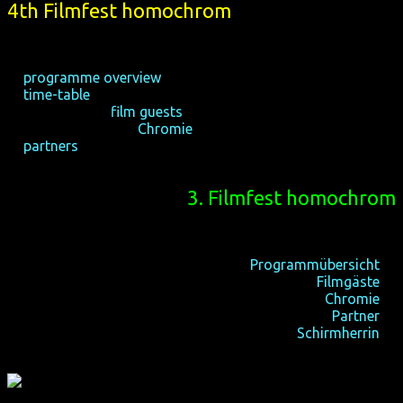
4th Filmfest homochrom
15-19/10/2014, Cologne
22-26/10/2014, Dortmund
☆
programme overview
☆
time-table
☆ international
film guests
☆ audience awards
Chromie
☆
partners
3. Filmfest homochrom
16-20/10/2013, Köln
24-27/10/2013, Dortmund
Programmübersicht
☆
internationale
Filmgäste
☆
Publikumspreise
Chromie
☆
Partner
☆
Schirmherrin
☆