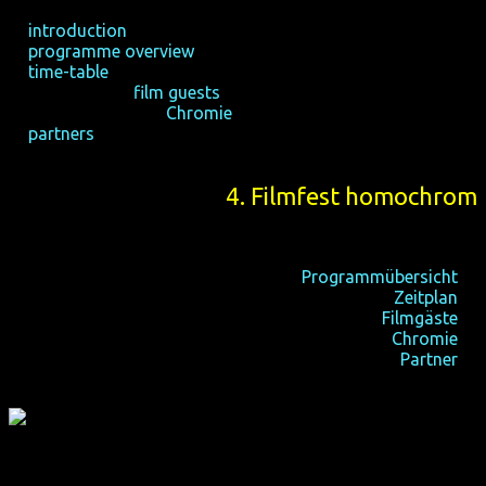
☆
introduction
☆
programme overview
☆
time-table
☆ international
film guests
☆ audience awards
Chromie
☆
partners
4. Filmfest homochrom
15-19/10/2014, Köln
22-26/10/2014, Dortmund
Programmübersicht
☆
Zeitplan
☆
internationale
Filmgäste
☆
Publikumspreise
Chromie
☆
Partner
☆