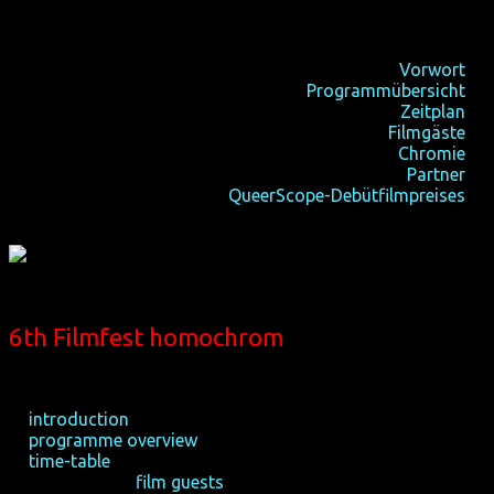
11-16/10/2016, Köln
20-23/10/2016, Dortmund
Vorwort
☆
Programmübersicht
☆
Zeitplan
☆
internationale
Filmgäste
☆
Publikumspreise
Chromie
☆
Partner
☆
Verleihung des 1.
QueerScope-Debütfilmpreises
☆
6th Filmfest homochrom
11-16/10/2016, Cologne
20-23/10/2016, Dortmund
☆
introduction
☆
programme overview
☆
time-table
☆ international
film guests