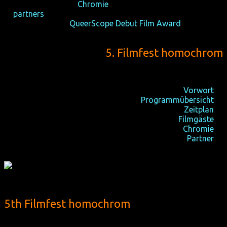
☆ audience awards
Chromie
☆
partners
☆ host of the 1st
QueerScope Debut Film Award
5. Filmfest homochrom
13-18/10/2015, Köln
21-25/10/2015, Dortmund
Vorwort
☆
Programmübersicht
☆
Zeitplan
☆
internationale
Filmgäste
☆
Publikumspreise
Chromie
☆
Partner
☆
5th Filmfest homochrom
13-18/10/2015, Cologne
21-25/10/2015, Dortmund