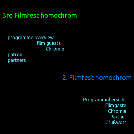
3rd Filmfest homochrom
16-20/10/2013, Cologne
24-27/10/2013, Dortmund
☆
programme overview
☆ international
film guests
☆ audience awards
Chromie
☆
patron
☆
partners
2. Filmfest homochrom
19-21/10/2012, Köln
26-28/10/2012, Dortmund
Programmübersicht
☆
internationale
Filmgäste
☆
Publikumspreise
Chromie
☆
Partner
☆
Grußwort
☆