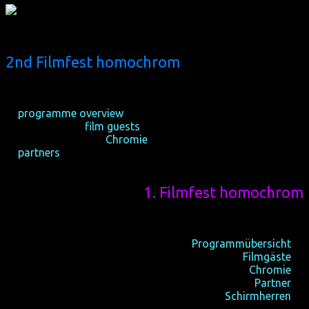
2nd Filmfest homochrom
19-21/10/2012, Cologne
26-28/10/2012, Dortmund
☆
programme overview
☆ international
film guests
☆ audience awards
Chromie
☆
partners
1. Filmfest homochrom
21-23/10/2011, Köln
28-30/10/2011, Dortmund
Programmübersicht
☆
internationale
Filmgäste
☆
Publikumspreise
Chromie
☆
Partner
☆
Schirmherren
☆