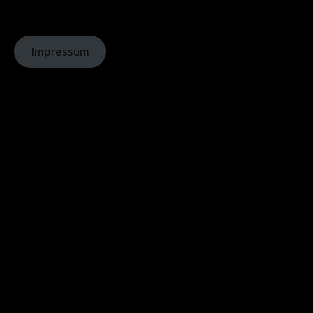
© Bilder: diverse;
© Grafiken:
homochrom
Impressum