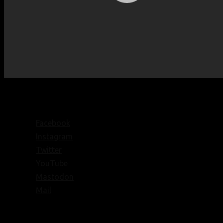
Facebook
Instagram
Twitter
YouTube
Mastodon
Mail
© Texte:
homochrom;