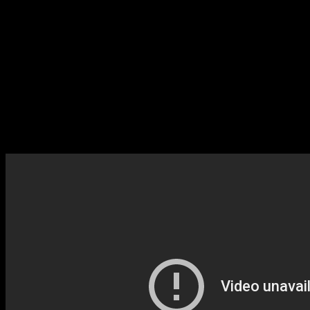
Auszeichnungen (Auswahl):
nominiert für 2 Golden Globes (beste Komödien-
Hauptdarstellerin Emma Stone und -Hauptdarsteller Steve
Carell)
nominiert für 1 Screen Actors Guild Award (bester
Nebendarsteller Steve Carell)
Festivalpreis für beste Darstellerin (Emma Stone) – Chéries-
Chéris, Paris LGBTIQ Film Festival, 2017
Kritikerpreis für beste Geschlechtergleichheit – Women Film
Critics Circle Awards, USA, 2017