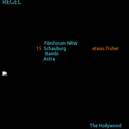
REGEL
(USA 2017, 122 min, Regie: Jonathan Dayton & Valerie
Faris, dt. Synchro, FSK 0)
1973 war entscheidend für das Frauen-Tennis.
Do 15/03/18, 19:00,
Filmforum NRW
, Köln
So 18/03/18, 18:
15
,
Schauburg
, Dortmund (
etwas früher
)
Mo 19/03/18, 19:15,
Bambi
, Düsseldorf
Mi 21/03/18, 20:30,
Astra
, Essen
"Unterm Strich: Es ist ein Champion ... Spiel, Satz und Sieg
für Battle of the Sexes."
– Branchenblatt
The Hollywood