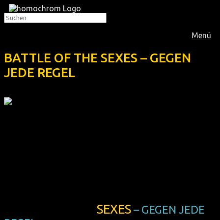
Menü
BATTLE OF THE SEXES – GEGEN
JEDE REGEL
Im
März 2018
zeigt die Filmreihe homochrom diese
Komödie über das berühmte Match zwischen Bobby Riggs
und der lesbischen Wimbledon-Rekordhalterin Billie Jean
King:
BATTLE OF THE
SEXES
– GEGEN JEDE