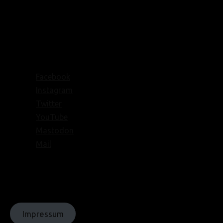
Ihre Bestellung wird erst nach Geldeingang auf
unserem Konto versandt.
SEPA-Lastschrift
Der Gesamtbestellbetrag wird per SEPA-Lastschrift
direkt von deinem Konto abgebucht.
Facebook
Instagram
Twitter
YouTube
Mastodon
Mail
© Texte:
homochrom;
© Bilder: diverse;
© Grafiken:
homochrom
Impressum