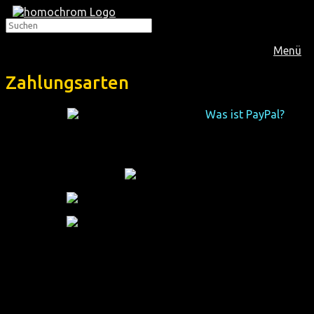
Menü
Zahlungsarten
PayPal
Was ist PayPal?
Mit Paypal bezahlen. Ohne Paypal-Account ist auch
Kreditkartenzahlung möglich.
Kredit-/Debitkarte
Klarna
Sofort
Link
Überweisung
Überweisen Sie direkt an unsere Bankverbindung. Bitte
nutzen Sie die Bestellnummer als Verwendungszweck.