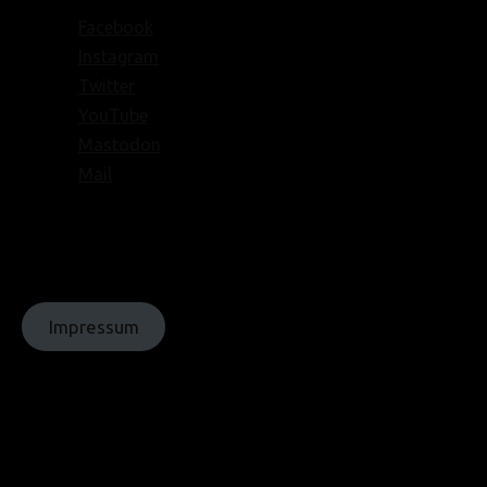
Facebook
Instagram
Twitter
YouTube
Mastodon
Mail
© Texte:
homochrom;
© Bilder: diverse;
© Grafiken:
homochrom
Impressum