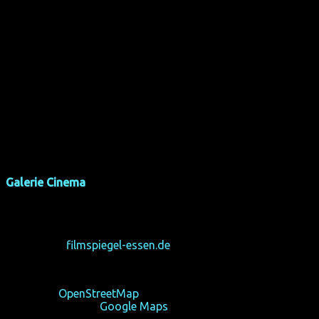
Galerie Cinema
Julienstraße 73
45130 Essen-Rüttenscheid
Telefon: 0201-778494
Homepage:
filmspiegel-essen.de
Preis: 8€
Karte von
OpenStreetMap
Routenplaner von
Google Maps