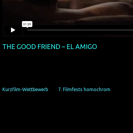
THE GOOD FRIEND – EL AMIGO
(PE 2017, 19 min, Regie: Erick Salas Kirchhausen, mit dt. Unter
Bekifft auf dem Sofa seines besten Freunds Esteban gesteht
ihm keinen bläst – wohl wissend, dass Esteban homosexuell 
einfach überwältigend...
Kirchhausens schwelender Kurzfilm hatte seine Deutschland
Kurzfilm-Wettbewerb
des
7. Filmfests homochrom
.