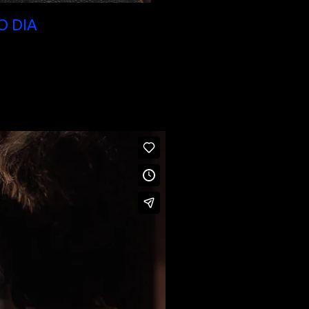
O DIA
(NRW-Premiere)
i und sie werfen sich
 den nächsten Schritt zu
 würden zwei vollkommen