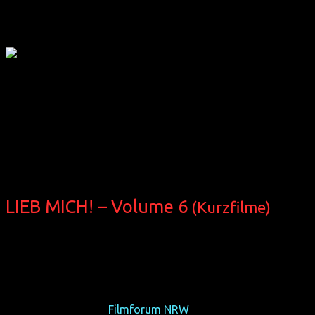
Im
März 2018
zeigt die monatliche Filmreihe homochrom nur
diese Zusammenstellung von fünf abwechslungsreichen Kurz
LIEB MICH! – Volume 6
(Kurzfilme)
(5 Kurzfilme aus BR, D, MX, PE, 2016-2017, 88 min, OmU & d
Original, FSK 16)
Fünf romantische, humorvolle und anregende Kurzfilme.
Do 15/03/18, 21:15,
Filmforum NRW
, Köln