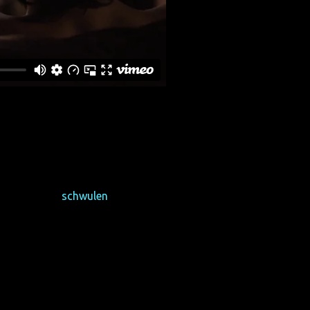
titeln)
 Marcos, dass seine Freundin
ist. Aber die Hormone sind
-Premiere im
schwulen