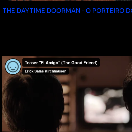
THE DAYTIME DOORMAN - O PORTEIRO D
(BR 2016, 25 min, Regie: Fábio Leal, mit dt. Untertiteln)
Jeden Tag geht Marcelo am Portier seines Wohnhauses vorbe
intensive Blicke zu. Irgendwann ist es schließlich an der Zeit,
wagen. Als sich ihre Körper endlich berühren, ist es so, als
verschiedene Welten aufeinandertreffen.