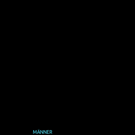
en. Er habe seine schwule
e Geliebte hätte. Mikail
Frank C. Marx (
MÄNNER