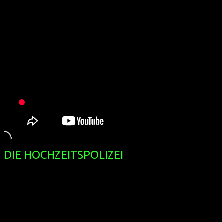
DIE HOCHZEITSPOLIZEI
(D 2016, 13 min, Regie: Rogier Hardeman, dt. Original)
Dem in Berlin lebenden Russen wird eine Scheinehe vorgeworf
Beziehung nur vorgetäuscht und es gäbe Hinweise, dass er ein
wehrt sich vehement gegen diese hanebüchenen Vorwürfe.
Die Komödie mit der Berliner Drag-Ikone Gloria Viagra sowie 