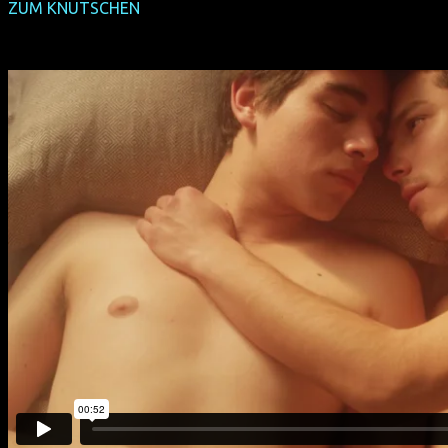
ZUM KNUTSCHEN
) gewann Publikumspreise in Brüssel, Düs
weiter Festivalpreise in Grenoble, Kiel, den USA und Venezuel