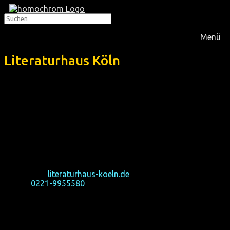
Menü
Literaturhaus Köln
English information
Literaturhaus Köln
Großer Griechenmarkt 39
50676 Cologne
Germany
For enquiries regarding homochrom, please contact:
info(at)homochrom.de
Homepage:
literaturhaus-koeln.de
Phone:
0221-9955580
The building is barrier-free. The closest metro stop is
Poststraße (250 m west), the next bus stops are Waidmarkt
or Mühlenbach (350 m east). From Neumarkt it is 8 minutes
and from Heumarkt 12 minutes by foot.