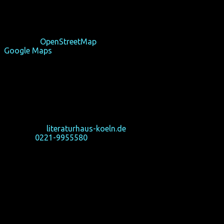
For homochrom’s events at Literaturhaus Köln, we open
the venue about 30 minutes prior to the first programme.
Find it on
OpenStreetMap
Google Maps
route planer
Literaturhaus Köln
Großer Griechenmarkt 39
50676 Köln
homochrom-bezogene Fragen bitte an:
info(at)homochrom.de
Homepage:
literaturhaus-koeln.de
Telefon:
0221-9955580
Das Gebäude ist
barrierefrei
. Der nächste U-Bahn-Halt ist
Poststraße (250 m westlich), die nächsten Bus-Halte sind
Waidmarkt oder Mühlenbach (350 m östlich). Vom
Neumarkt sind es ca. 8 Minuten und vom Heumarkt ca. 12
Minuten zu Fuß.
Bei homochroms Veranstaltungen im Literaturhaus öffnen
wir die Räume ca. 30 Minuten vor dem ersten