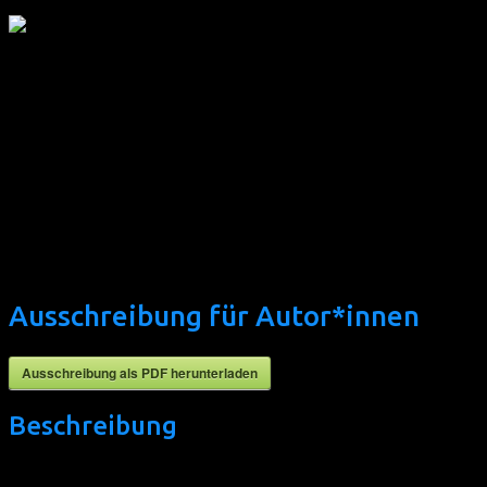
☆ 
Ausschreibung für Autor*innen
Ausschreibung als PDF herunterladen
Beschreibung
Das
Litfest homochrom
, welches im Herbst 2023 zum dritte