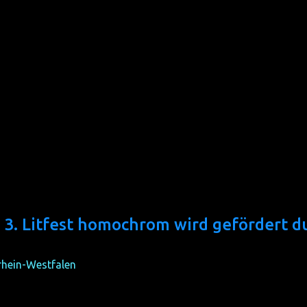
nntnis genommen haben und diesen zustimmen, können ihre Ein
 + Autor*innenname“ übersenden. Eine kurze Eingangsbestätigu
 3. Litfest homochrom wird gefördert d