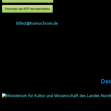
Formular als RTF herunterladen
☆ Autor*innen, die die obigen Teilnahmebedingungen zur Ke
Mail an
litfest@homochrom.de
mit dem Betreff „Einreichung
Kontakt:
Martin Wolkner
litfest@homochrom.de
Das