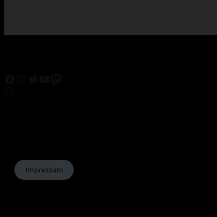
Facebook
Instagram
Twitter
YouTube
Mastodon
Mail
© Texte:
homochrom;
© Bilder: diverse;
© Grafiken:
homochrom
Impressum