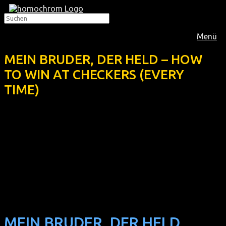
Menü
MEIN BRUDER, DER HELD – HOW
TO WIN AT CHECKERS (EVERY
TIME)
Im
Februar 2016
zeigte homochrom diesen thailändischen
Berlinale-Beitrag, der auf mehreren Festivals (z.B. Oslo, Tel
Aviv, Toronto) ausgezeichnet wurde:
MEIN BRUDER, DER HELD