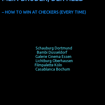
– HOW TO WIN AT CHECKERS (EVERY TIME)
(TH/USA/ID 2015, 80 min, Regie: Josh Kim, OmU, FSK 12)
Ein Los kann dein Schicksal bestimmen.
So 14/02/16, 18:30,
Schauburg Dortmund
Mo 15/02/16, 21:15,
Bambi Düsseldorf
Mi 17/02/16, 19:00,
Galerie Cinema Essen
So 21/02/16, 20:30,
Lichtburg Oberhausen
Di 23/02/16, 21:00,
Filmpalette Köln
Mi 24/02/16, 21:00,
Casablanca Bochum