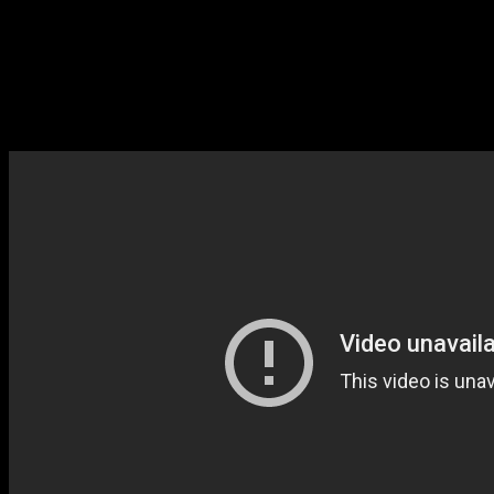
Bester internationaler Langfilm – Filmout San Diego 2015
Bester Spielfilm – Long Beach QFilm Festival 2015
Jugendjurypreis als bester Film – Oslo/Fusion IFF 2015
Jurypreise für beste Regie & bester Langfilm –Out on Film,
Atlanta 2015