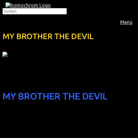
Menü
MY BROTHER THE DEVIL
Im
April 2014
lief dieser britische Debütfilm, der mit dem
Sundance-Kamerapreis und als bester europäischer Film bei
der Berlinale ausgezeichnet wurde:
MY BROTHER THE DEVIL
(GB 2012, 107 min, Regie: Sally El Hosaini, dt. Synchro, FSK
12)
Hass ist einfach. Liebe braucht Mut.