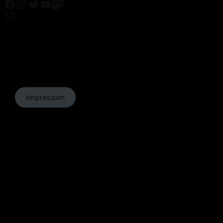
Facebook
Instagram
Twitter
YouTube
Mastodon
Mail
© Texte:
homochrom;
© Bilder: diverse;
© Grafiken:
homochrom
Impressum