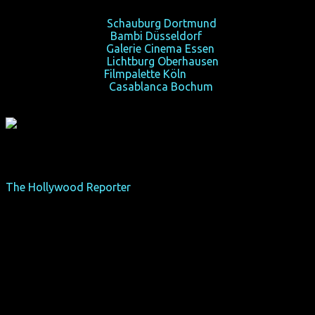
So 09/03/14, 18:30,
Schauburg Dortmund
Mo 10/03/14, 21:00,
Bambi Düsseldorf
Mi 12/03/14, 19:00,
Galerie Cinema Essen
So 16/03/14, 20:30,
Lichtburg Oberhausen
Di 18/03/14, 21:00,
Filmpalette Köln
Mi 19/03/14, 21:00,,
Casablanca Bochum
"Es ist ein vielversprechendes Debüt – raffiniert,
muskulös, unterhaltsam und emotional befriedigend."
–
The Hollywood Reporter
Der Teenager Mo (Fady Elsayed) lebt mit seiner ägyptisch-
stämmigen Familie in Londons East-End-Stadtteil Hackney,
auf dessen Straßen Bandenkriminalität an der
Tagesordnung ist. Sein großer Bruder Rashid (James Floyd)
will Mo einen Collegeplatz und ein besseres Leben
ermöglichen – mit Geld aus Drogenhandel. Als sich Rashid
aus der Kriminalität zurückzuziehen versucht, eifert Mo
dem vergötterten Bruder nach und steigt in Rashids alter