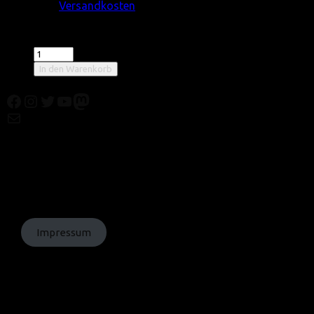
zzgl.
Versandkosten
Lieferzeit:
2-3 Werktage
DVD
»Das
In den Warenkorb
Gezeiten«
(nicht
Facebook
Instagram
Twitter
YouTube
Mastodon
FSK-
Mail
geprüft)
Menge
© Texte:
homochrom;
© Bilder: diverse;
© Grafiken:
homochrom
Impressum