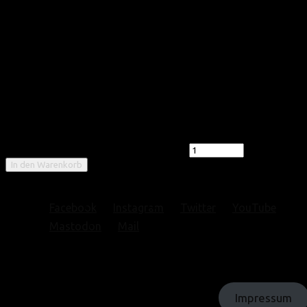
Stollenwerk-Gans (kostenlos)
0,00
€
inkl. MwSt.
wir freuen uns sehr über eine Spende
Vorrätig
Stollenwerk-Gans (kostenlos) Menge
In den Warenkorb
Artikelnummer:
34905-1-FELTON-(KOSTENLOS)
Facebook
Instagram
Twitter
YouTube
Mastodon
Mail
© Texte: homochrom;
© Bilder: diverse;
© Grafiken: homochrom
Impressum