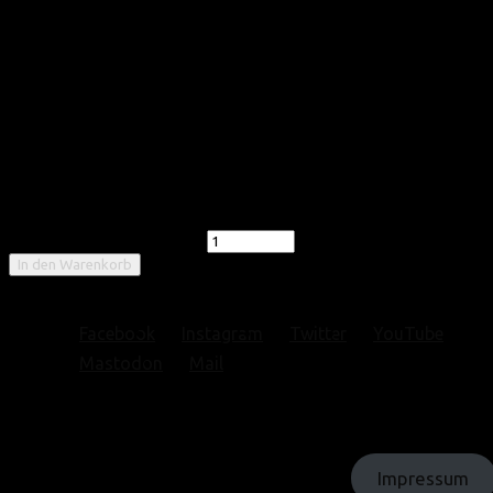
Maijs (kostenlos)
0,00
€
inkl. MwSt.
wir freuen uns sehr über eine Spande
Vorrätig
Maijs (kostenlos) Menge
In den Warenkorb
Artikelnummer:
35236-1-MAIJS-(KOSTENLOS)
Facebook
Instagram
Twitter
YouTube
Mastodon
Mail
© Texte: homochrom;
© Bilder: diverse;
© Grafiken: homochrom
Impressum