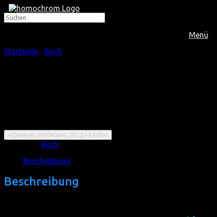
Menü
Startseite
/
Buch
/ Buch »Queeres entdecken 2022«
Buch »Queeres entdecken
2022«
»Queeres entdecken 2022« kaufen
Kategorie:
Buch
Beschreibung
Beschreibung
Die zweite Ausgabe unserer Litfest-Anthologiereihe
beinhaltet 25 fesselnde, bewegende und lehrreiche Texte