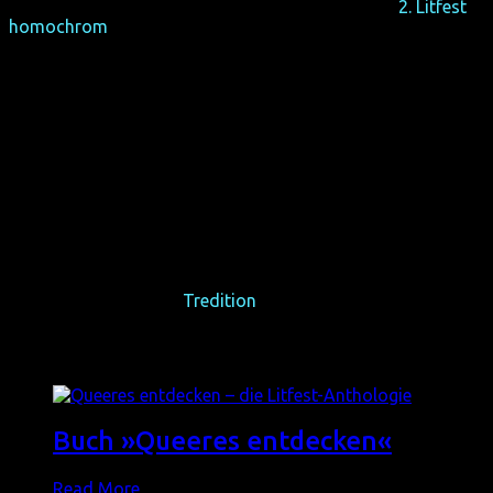
aus dem gesamten LSBTIAQ-Spektrum, die beim
2. Litfest
homochrom
im Juli 2022 in Köln gelesen wurden.
Der hübsche Sammelband umfasst insgesamt pralle 386
Seiten. Die Texte, mehrere davon erstmals veröffentlicht,
haben jeweils eine ungefähre Leselänge von 20-25 Minuten
und sind ideal für unterwegs oder zwischendurch.
Seit seinem Erscheinen am 09.09.2022 ist der zweite Band
international in mehreren Formaten verfügbar:
☆ E-Book: 2,99 € (ISBN: 978-3-347-72287-3)
☆ Taschenbuch: 13,99 € (ISBN: 978-3-347-72285-9)
☆ gebundene Ausgabe: 19,99 € (ISBN: 978-3-347-72286-6)
Das Buch kann überall im Buchhandel bestellt werden, aber
am fairsten direkt bei
Tredition
.
Ähnliche Produkte
Buch »Queeres entdecken«
Read More