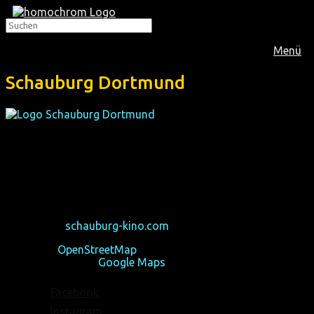
Menü
Schauburg Dortmund
Lichtspiel & Kunsttheater Schauburg
Brückstraße 66
44135 Dortmund
Telefon: 0231-9565606
E-Mail: info@schauburg-kino.com
Homepage:
schauburg-kino.com
Karte von
OpenStreetMap
Routenplaner von
Google Maps
Facebook
Instagram