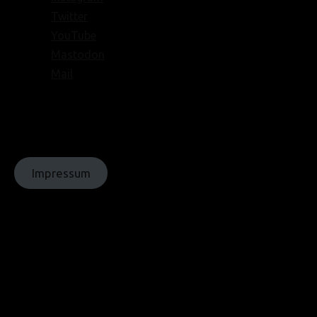
Twitter
YouTube
Mastodon
Mail
© Texte:
homochrom;
© Bilder: diverse;
© Grafiken:
homochrom
Impressum