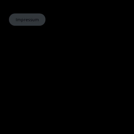
© Grafiken:
homochrom
Impressum