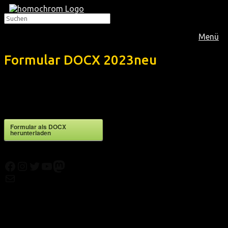
Menü
Formular DOCX 2023neu
Formular DOCX
2023neu
Formular als DOCX
herunterladen
Facebook
Instagram
Twitter
YouTube
Mastodon
Mail
© Texte:
homochrom;
© Bilder: diverse;