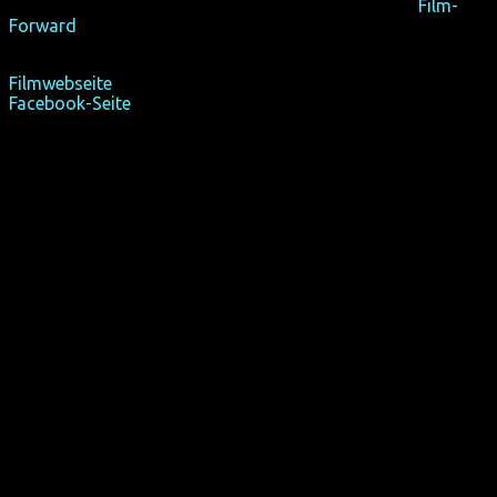
überwindet, um eine von ihnen zu akzeptieren."
–
Film-
Forward
Filmwebseite
Facebook-Seite
Auszeichnungen:
Jurypreis als bester LGBTQ-Film – Oxford Film Festival, USA
2016
Trailer nur im Englischen Original; Filmvorstellungen mit
deutschen Untertiteln.