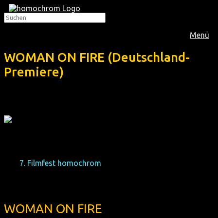
Menü
WOMAN ON FIRE (Deutschland-
Premiere)
Das
7. Filmfest homochrom
präsentiert diesen
Dokumentarfilm über eine transsexuelle Feuerwehrfrau, die
mutig ihren Weg geht:
WOMAN ON FIRE
(Deutschland-