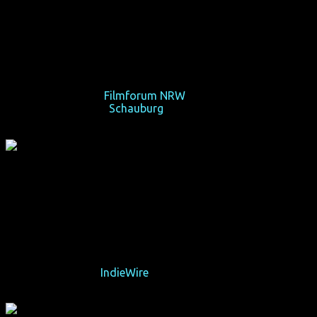
Premiere)
(USA 2016, 90 min, Regie: Julie Sokolow, OmU)
New Yorks einzige Transgender-Feuerwehrfrau.
Fr 20/10/17, 17:20,
Filmforum NRW
, Köln/Cologne
Do 26/10/17, 16:10,
Schauburg
, Dortmund
"Ein bewegendes Porträt einer New-Yorkerin, die niemals
Angst hatte, dorthin zu laufen, wohin sie muss, ohne
Rücksicht auf die Gefahren, die auf der anderen Seite
warten mögen."
–
IndieWire