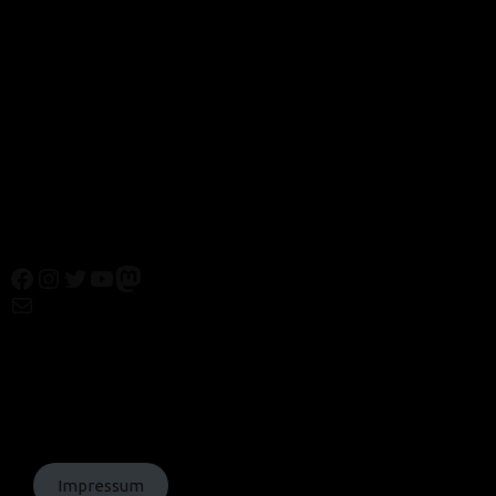
Facebook
Instagram
Twitter
YouTube
Mastodon
Mail
© Texte:
homochrom;
© Bilder: diverse;
© Grafiken:
homochrom
Impressum