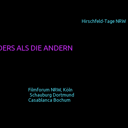
ril/Mai 2014
zeigten wir im Rahmen der
Hirschfeld-Tage NRW
 schwulen Film der Weltgeschichte, der durch die Zensur verb
rnichtet wurde, aber fragmentarisch rekonstruiert werden kon
ERS ALS DIE ANDERN
+ Gespräch
9, 51 min, Regie: Richard Oswald, Stummfilm mit Musik und dt
entiteln, nicht FSK-geprüft)
sst und vor Gericht wegen § 175.
/04/14, 19:30,
Filmforum NRW, Köln
/04/14, 20:30,
Schauburg Dortmund
/05/14, 13:00,
Casablanca Bochum
(Sekt-Matinee)
violinisten Paul Körner (Conrad Veidt) und bittet diesen, ihm 