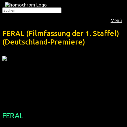
Menü
FERAL (Filmfassung der 1. Staffel)
(Deutschland-Premiere)
Im
September 2017
lief in der monatlichen schwulen
Filmreihe die erste Staffel dieser herausragenden US-Serie
mit bildschönem Indie-Stil und intimer Stimmung:
FERAL
(Filmfassung der 1. Staffel,
Deutschland-Premiere)