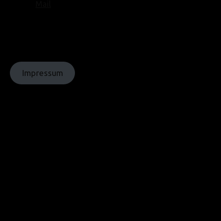
Mail
© Texte:
homochrom;
© Bilder: diverse;
© Grafiken:
homochrom
Impressum