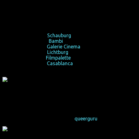
(USA 2016, 120 min, Regie: Morgan Jon Fox, OmU, FSK 16)
Leben, lieben und die Miete zusammenkriegen.
So 10/09/17, 18:15,
Schauburg
, Dortmund
Mo 11/09/17, 21:00,
Bambi
, Düsseldorf
Mi 13/09/17, 18:30,
Galerie Cinema
, Essen
So 17/09/17, 20:30,
Lichtburg
, Oberhausen
Di 19/09/17, 21:00,
Filmpalette
, Köln
Mi 20/09/17, 21:00,
Casablanca
, Bochum
„Feral ist romantisch, erotisch, nachdenklich, sensibel,
lustig, ehrlich und eine der besten neuen Webserien des
Jahres.“
– 8 von 10 Sternen von
queerguru