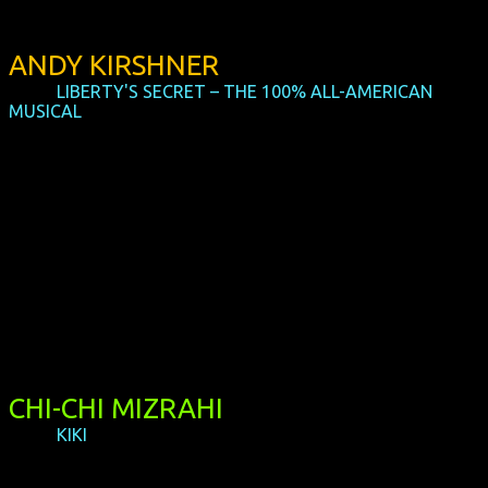
ANDY KIRSHNER
(USA,
LIBERTY'S SECRET – THE 100% ALL-AMERICAN
MUSICAL
)
Andy Kirshner ist Komponist, Autor, Medienkünstler,
Schöpfer von Theaterarbeiten und unterrichtet an der
University of Michigan. Nach zwei Kurzfilmen kann er mit
seinem Langfilmdebüt LIBERTY'S SECRET all seine Talente
unter Beweis stellen, denn er schrieb, produzierte,
inszenierte und schnitt nicht nur den Film, sondern
komponierte auch die Musik. Dass er viel Sinn für Humor
besitzt, verdeutlicht auch die kleine schräge Nebenrolle, die
er im Film übernahm. Andy wird vier Wochen vor der US-
Präsidentschaftswahl sein polit-satirisches Musical in Köln
vorstellen.
CHI-CHI MIZRAHI
(USA,
KIKI
)
Chi-Chi ist einer der Protagonisten des Dokumentarfilms