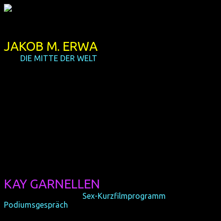
JAKOB M. ERWA
(AT,
DIE MITTE DER WELT
)
Der 1981 in Graz geborene Regisseur Jakob (links im Bild,
rechts Autor Andreas Steinhöfel) gründete 2003 zusammen
mit der Schauspielerin Rachel Honegger die
Produktionsfirma mojo:pictures. 2007 schloss er die
Münchner Filmhochschule ab. Im selben Jahr stellte er nach
einigen Kurzfilmen seinen ersten langen Spielfilm "heile
welt" vor, 2014 folgte "HomeSick", welcher auf der Berlinale
seine Weltpremiere feierte. DIE MITTE DER WELT ist die
dritte lange Regiearbeit von Jakob und er wird diesen als
Abschlussfilm persönlich in Dortmund vorstellen.
KAY GARNELLEN
(F/D, BIODILDO 2.0 im
Sex-Kurzfilmprogramm
und
Podiumsgespräch
)