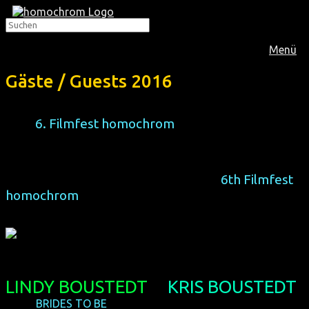
Menü
Gäste / Guests 2016
Zum
6. Filmfest homochrom
sind folgende Gäste
anwesend:
The following guests will attend the
6th Filmfest
homochrom
:
LINDY BOUSTEDT
&
KRIS BOUSTEDT
(USA,
BRIDES TO BE
)