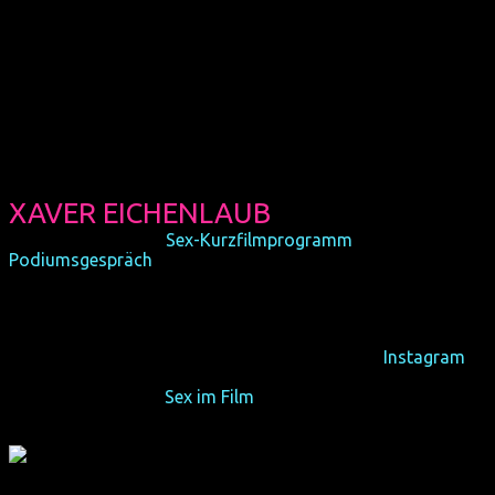
Das Ehepaar Lindy und Kris zeigen mit ihrer
Produktionsfirma First Sight Productions, dass sie wahre
Universaltalente sind: Sie schreiben Drehbücher, führen
Regie, produzieren Filme und machen Filmschnitt. Sie haben
bereits mehrere Kurz- sowie Langfilme gemacht. Beim
Filmfest präsentieren sie ihren dritten langen Spielfilm und
werden in Dortmund zu Gast sein.
XAVER EICHENLAUB
(D, HEIMAT XXX im
Sex-Kurzfilmprogramm
und
Podiumsgespräch
)
Der 24-jährige Darsteller Xaver ist kein Schauspieler und
zufällig in die Produktion des Kurzfilms HEIMAT XXX
gerutscht. Aber tatsächlich geht er gerne in die Natur
wandern. Ihr könnt ihm und seinem Freund auf
Instagram
folgen. Xaver wird in Köln zu Gast und auch am
Podiumsgespräch "
Sex im Film
" teilnehmen.