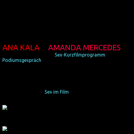
dort Film und Theater. Der Filmmacher und
Theaterregisseur lebt und arbeitet momentan in Berlin. Er
hat bereits verschiedene Videoarbeiten und Kurzfilme
gemacht. Leandro wird seinen Kurzfilm POOL in Köln
vorstellen, welcher erst im Juni in Palm Springs
uraufgeführt wurde.
ANA KALA
&
AMANDA MERCEDES
(SRB/NL, IN PASSING im
Sex-Kurzfilmprogramm
und
Podiumsgespräch
)
Die 1977 in Belgrad geborene Ana hat in New York studiert
und lebt zurzeit in den Niederlanden. Sie ist Filmemacherin,
aber auch Malerin und Autorin. Ana wird mit ihrer Ko-
Darstellerin Amanda in Köln zu Gast sein und am
Podiumsgespräch "
Sex im Film
" teilnehmen.