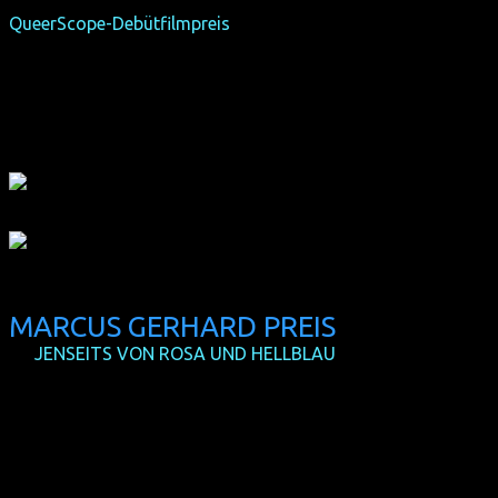
KIKI, den wir im Rahmen des 6. Filmfests mit dem
QueerScope-Debütfilmpreis
auszeichnen. Chi-Chi wird den
Preis am Freitag im Namen von Regisseurin Sara Jordenö in
Köln entgegennehmen und bestimmt auch beim
anschließenden Chill-Out "Let's Have a Kiki" für Stimmung
im Turistarama sorgen. Auch am Samstag könnt ihr Chi-Chi
beim Filmfest im Filmforum treffen.
MARCUS GERHARD PREIS
(D,
JENSEITS VON ROSA UND HELLBLAU
)
Der in Dortmund lebende Marcus hat nach einer Ausbildung
zum Raumausstatter in Hamburg Schauspielstudium
absolviert. Er gehörte zum festen Ensemble des
Westfälischen Landestheaters und entwickelte ein eigenes
Kabarett-Programm, mit dem er bundesweit und in der
Schweiz auftrat. Als Autor publiziert er regelmäßig