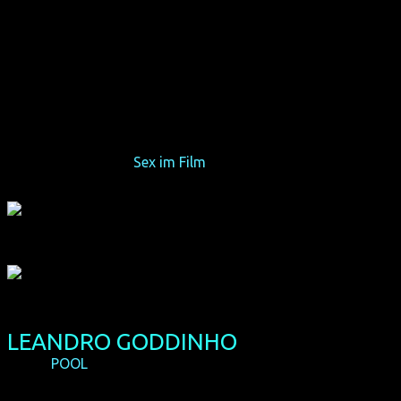
Der aus Frankreich stammende und hauptsächlich in Berlin
lebende KAy ist ein Trans*-Aktivist und Performer. Er hat in
Cheryl Dunyes Film "Mommy Is Coming" mitgespielt, der
2012 auf der Berlinale uraufgeführt wurde. Auch in
mehreren Kurzfilmen hat er mitgewirkt, z.B. in einer Episode
in "Fucking Different XXX" oder in "Baby You're Frozen", für
den er auch das Drehbuch geschrieben hat. 2014 führte KAy
Regie für eine Episode in der Kurzfilmsammlung "Fucking
Different XXY" (Berlinale 2012). KAy ist als Darsteller für
BIODILDO 2.0 in Köln zu Gast und wird am
Podiumsgespräch "
Sex im Film
" teilnehmen.
LEANDRO GODDINHO
(BR/D,
POOL
)
Leandro wurde 1982 in São Paulo geboren und studierte