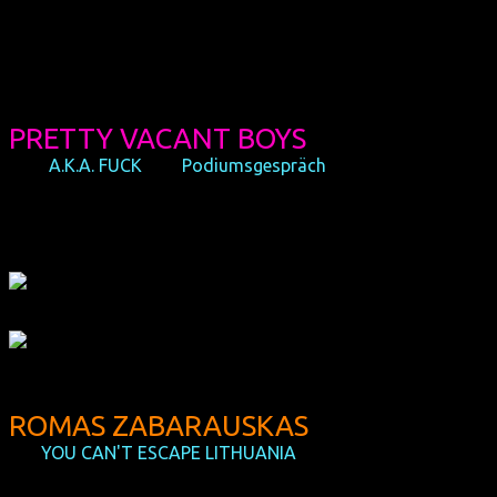
Reportagen und widmet sich nun während seines Studiums
der Angewandten Sozialwissenschaften erstmals dem
Medium Film. Er wird seinen ersten eigenen Dokumentarfilm
in Köln vorstellen.
PRETTY VACANT BOYS
(F/D,
A.K.A. FUCK
und
Podiumsgespräch
)
Der Filmemacher hinter der Kollektiv-Bezeichnung wird sich
in Köln zu erkennen geben.
ROMAS ZABARAUSKAS
(LT,
YOU CAN'T ESCAPE LITHUANIA
)
Romas wurde 1990 geboren und ist der einzige offen