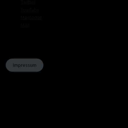
Twitter
YouTube
Mastodon
Mail
© Texte:
homochrom;
© Bilder: diverse;
© Grafiken:
homochrom
Impressum