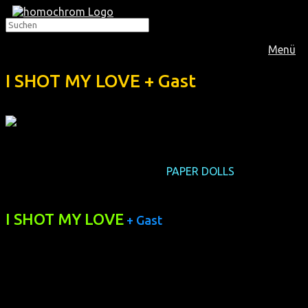
Menü
I SHOT MY LOVE + Gast
Im
März 2011
zeigten wir in Köln ein Tomer-Heyman-
Double-Feature. Eine Woche vor
PAPER DOLLS
in
Anwesenheit des Regisseurs lief diese Doku:
I SHOT MY LOVE
+ Gast
(D/IL 2010, 70 min, Regie: Tomer Heyman, OmU)
Kann eine deutsch-israelische Liebe bei der Vorgeschichte
funktionieren?