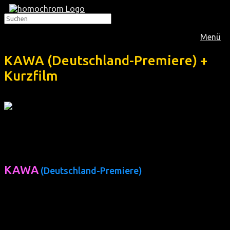
Menü
KAWA (Deutschland-Premiere) +
Kurzfilm
Im
Juni 2012
zeigte homochrom das neuseeländische
Coming-Out-Drama:
KAWA
(Deutschland-Premiere)
(NZ 2010, 76 min, Regie: Katie Wolfe, OmU, FSK 12)
Ein Maori-Oberhaupt muss in jedem Punkt ehrlich sein. In