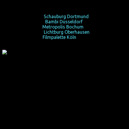
jedem?
So 10/06/12, 18:15,
Schauburg Dortmund
Mo 11/06/12, 21:15,
Bambi Düsseldorf
Fr 15/06/12, 22:30,
Metropolis Bochum
So 17/06/12, 20:00,
Lichtburg Oberhausen
Di 19/06/12, 21:00,
Filmpalette Köln
Kawariki (Calvin Tuteao) ist ein moderner Maori und führt
ein tolles Mittelschichtsleben: er ist beruflich erfolgreich,
hat zwei tolle Kinder und eine liebevolle Frau. Allerdings
belastet Kawas Doppelleben sowohl das Familienglück als
auch die Arbeit. Schließlich zieht er in eine eigene Wohnung,
um sich Klarheit zu verschaffen: will er seiner Familie treu
sein soll oder seine geheim gehaltene Homosexualität
ausleben? Als Kawas Vater in den Ruhestand geht, fällt es
dem Sohn zu, die Führung des Maoristamms zu
übernehmen. Doch wie kann der zerrissene Kawa ein
integeres Oberhaupt sein, das die Traditionen ehrt?