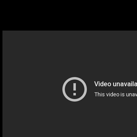
Katie Wolfes Debütspielfilm KAWA basiert auf dem Roman
"Nights in the Gardens of Spain" von Witi Ihimaera, welcher
auch den erfolgreich verfilmten "Whale Rider" geschrieben
hat.