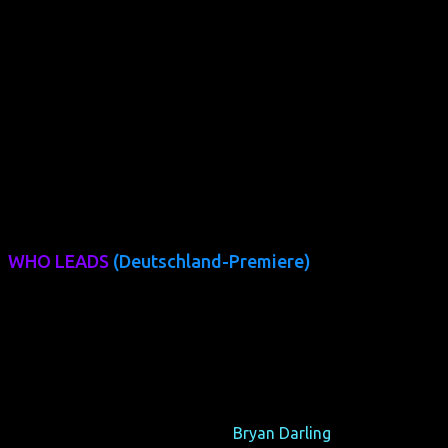
Als Vorfilm zu KAWA zeigen wir den Kurzfilm:
WHO LEADS
(Deutschland-Premiere)
(USA 2011, 8 min, Regie: Bryan Darling)
Das dysfunktionale Paar Adam und Trent trennt sich,
wohingegen ihr Mitbewohner Spencer den frisch
zugezogenen Jordan kennen lernt. Doch wer führt, wenn
sich die Wege von vier Männern kreuzen?
Der autodidaktische Regisseur
Bryan Darling
hat schon