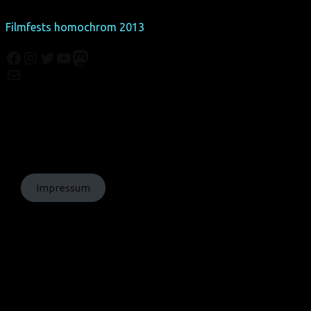
weitere Filme abgeschlossen. Sein Kurzfilm LOVE IS NOT
ENOUGH lief als Deutschland-Premiere im Programm des
Filmfests homochrom 2013
.
Facebook
Instagram
Twitter
YouTube
Mastodon
Mail
© Texte:
homochrom;
© Bilder: diverse;
© Grafiken:
homochrom
Impressum