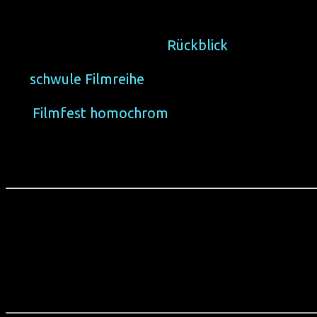
Die
lesbische Filmreihe
(
Rückblick
) lief seit 20
Die
schwule Filmreihe
lief von 2009 bis 2019 un
Das
Filmfest homochrom
, zweitgrößtes von 25 
Dortmund statt.
Nach 210. Filmen wurde die monatliche Filmreihe homochr
homochrom dankt allen Zuschauer*innen und wünscht alle