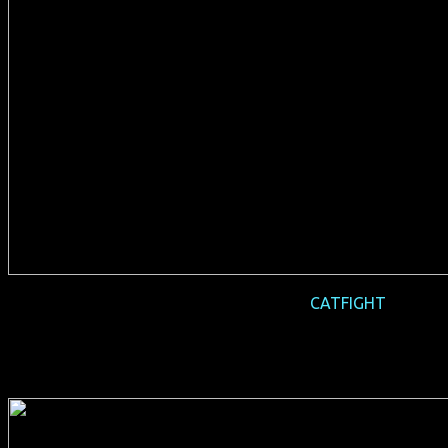
2017-06 deutsche Erstaufführung
CATFIGHT
(USA 2016, 95 min, Regie: Onur Tukel, deutsche Synchro,
FSK 16, Verleih: Koch Media)