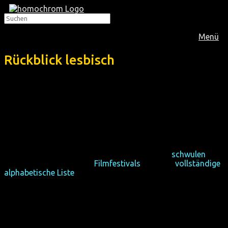
Menü
Rückblick lesbisch
Dieser Rückblick listet chronologisch alle lesbischen und
weiblichen Filme auf, die homochrom zwischen 2012 und
2019 in der zwei-monatlichen lesbischen Filmreihe und zu
Sonderterminen gezeigt hat.
Vielleicht interessieren dich der Rückblick der
schwulen
Filmreihe, des jährlichen
Filmfestivals
oder die
vollständige
alphabetische Liste
aller Filme.
This retrospection is a chronological list of all
lesbian and female films which homochrom has
shown between 2012 and 2019 in the bi-monthly
lesbian cinema series and on special occasions.