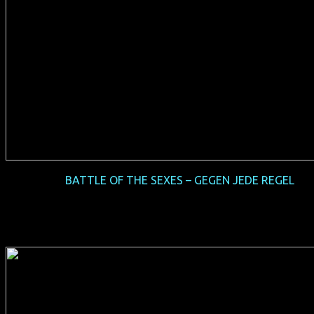
2018-03
BATTLE OF THE SEXES – GEGEN JEDE REGEL
(USA 2017, 122 min, Regie: Jonathan Dayton & Valerie
Faris, deutsche Synchro, FSK 0, Verleih: 20th Century Fox)