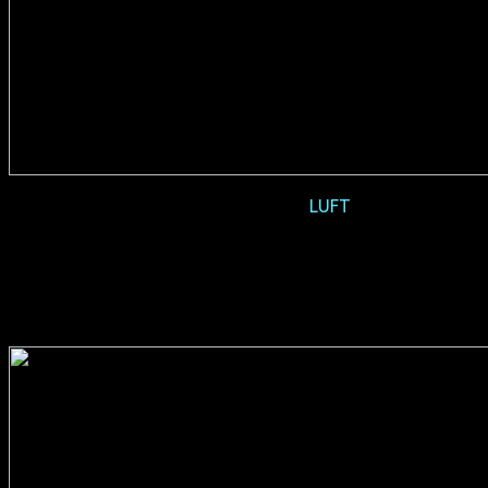
2019-01 Vorpremiere
LUFT
(D 2017, 92 min, Regie: Anatol Schuster, deutsches Original,
Verleih: Pro-Fun)
2018