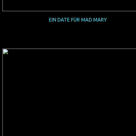
2018-09
EIN DATE FÜR MAD MARY
(IRL 2016, 82 min, Regie: Darren Thornton, OmU, FSK 6,
Verleih: Salzgeber)