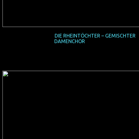
2016-06 Weltpremiere
DIE RHEINTÖCHTER – GEMISCHTER
DAMENCHOR
(D 2016, 60 min, Regie: Sabine Arnolds & Ulrike Anhamm,
deutsches Original, nicht FSK-geprüft, ohne Verleih)