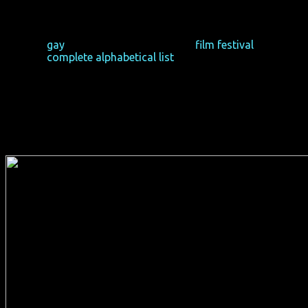
Maybe you’re interested in the retrospection of the
gay
cinema series, the annual
film festival
or in the
complete alphabetical list
of all films.
2019