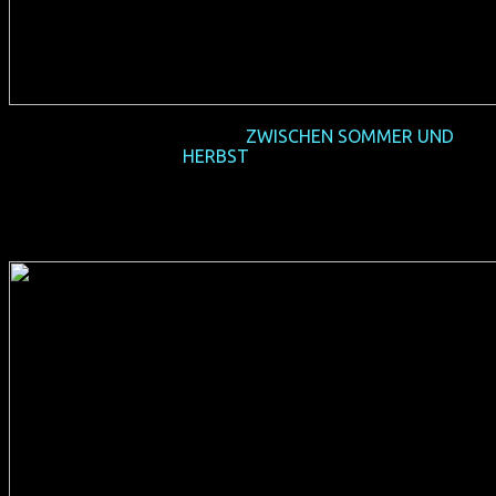
2018-06+07 Vorpremiere
ZWISCHEN SOMMER UND
HERBST
+ Gäste
(D 2017, 96 min, Regie: Daniel Manns, dt. Original, Verleih:
Salzgeber)