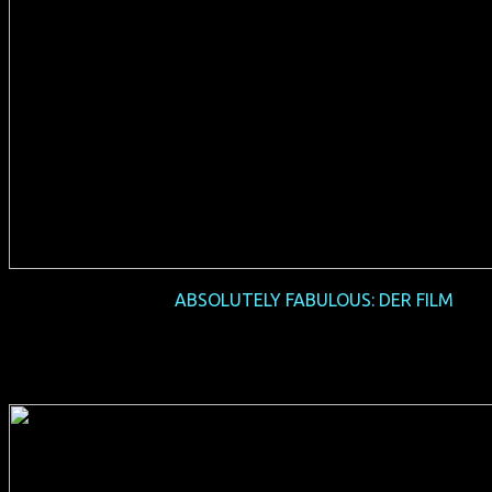
2016-08 Preview
ABSOLUTELY FABULOUS: DER FILM
(GB/USA 2016, 90 min, Regie: Mandie Fletcher, englisches
OmU, Verleih: 20th Century Fox)