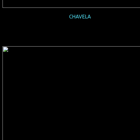
2017-09
CHAVELA
(USA 2017, 90 min, Regie: Catherine Gund & Daresha Kyi,
englisches OmU, FSK 6, Verleih: Arsenal Film)