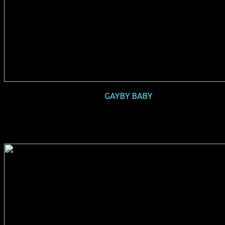
2016-06
GAYBY BABY
(AUS 2015, 85 min, Regie: Maya Newell, englisches OmU,
Verleih: Rise & Shine Berlin)