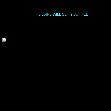
2016-06
DESIRE WILL SET YOU FREE
(D 2015, 92 min, Regie: Yony Leyser, englisches OmU, FSK
16, Verleih: missingFILMs) + Gast