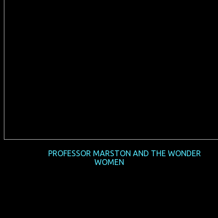
2018-01
PROFESSOR MARSTON AND THE WONDER
WOMEN
(USA 2017, 108 min, Regie: Angela Robinson, deutsche
Synchro, FSK 12, Verleih: Sony Pictures)
2017