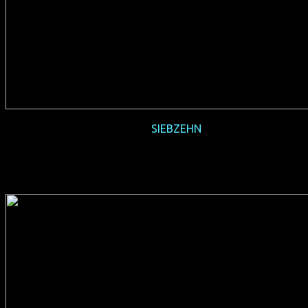
2017-07
SIEBZEHN
(AT 2017, 105 min, Regie: Monja Art, deutsches Original,
FSK 12, Verleih: Salzgeber)