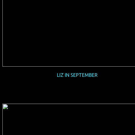
2016-05
LIZ IN SEPTEMBER
(YV 2014, 92 min, Regie: Fina Torres, spanisches OmU, FSK
6, Verleih: Salzgeber)