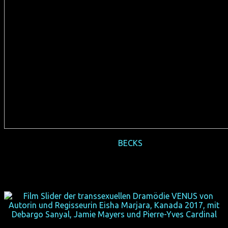
2018-11
BECKS
(USA 2017, 90 min, Regie: Elizabeth Rohrbaugh & Daniel
Powell, OmU, Verleih: Salzgeber)