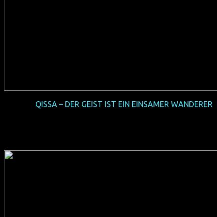
2016-09
QISSA – DER GEIST IST EIN EINSAMER WANDERER
(D/IND/NL/F 2013, 105 min, Regie: Anup Singh, deutsche
Synchro, FSK 12, Verleih: Camino Film)