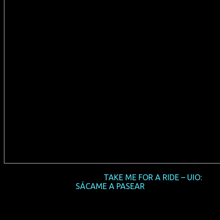
2017-05 NRW-Premiere
TAKE ME FOR A RIDE – UIO:
SÁCAME A PASEAR
(EC/MEX/CO 2016, 68 min, Regie: Micaela Rueda,
spanisches OmU, FSK 12, Verleih: Salzgeber)