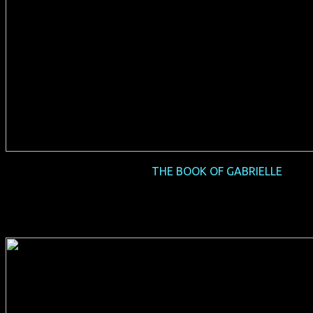
2017-07 NRW-Premiere
THE BOOK OF GABRIELLE
(GB 2016, 79 min, Regie: Lisa Gornick, englisches OmU, FSK
12, Verleih: Pro-Fun) + Gast