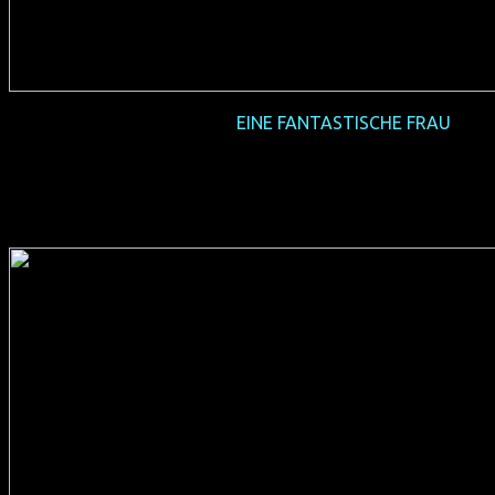
2017-08 NRW-Premiere
EINE FANTASTISCHE FRAU
(CL/USA/D/E 2017, 104 min, Regie: Sebastián Lelio,
spanisches OmU & deutsche Synchro, Verleih: Piffl Medien,
Teddy-Award-Gewinner)