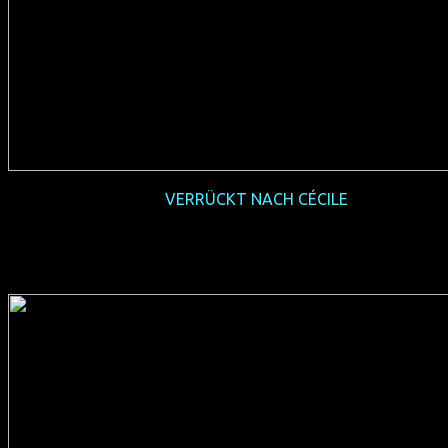
2018-05
VERRÜCKT NACH CÉCILE
(F 2017, 86 min, Regie: Océane Michel & Cyprien Vial, OmU,
FSK 6, Verleih: Salzgeber)