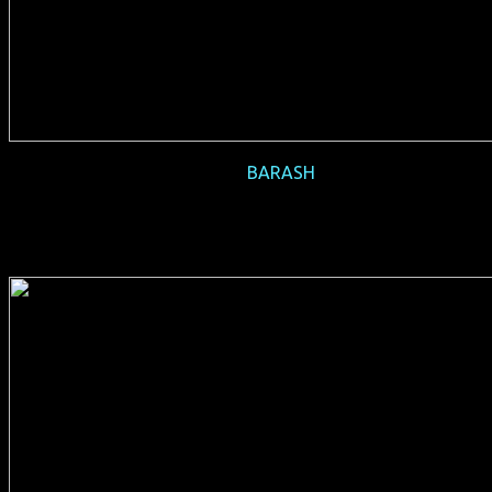
2016-11
BARASH
(IL 2015, 84 min, Regie: Michal Vinik, hebräisch-arabisches
OmU, FSK 16, Verleih: Salzgeber)