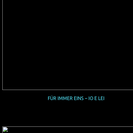
2016-07
FÜR IMMER EINS – IO E LEI
(IT 2015, 102 min, Regie: Maria Sole Tognazzi, italienisches
OmU, FSK 0, Verleih: Pro-Fun)