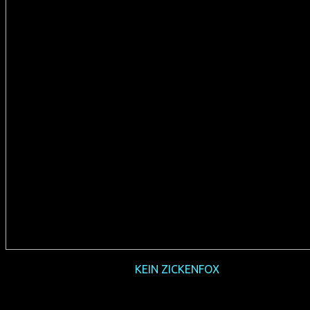
2016-07
KEIN ZICKENFOX
(D 2015, 68 min, Regie: Dagmar Jäger & Kerstin Polte,
deutsches Original, FSK 0, Verleih: Darling Berlin)