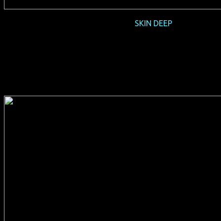
2017-01 NRW-Premiere
SKIN DEEP
(AUS 2015, 68 min, Regie: Jon Leahy, englisches OmU, FSK
12, Verleih: Pro-Fun)
+ Kurzfilm
2016