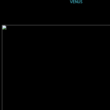
2018-11 NRW-Premiere
VENUS
(CDN 2017, 95 min, Regie: Eisha Marjara, OmU, Verleih: Pro-
Fun)