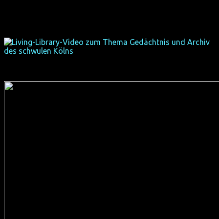
„Couchgesprächen“.
Video