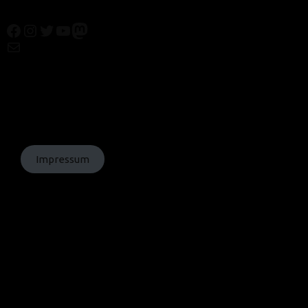
Facebook
Instagram
Twitter
YouTube
Mastodon
Mail
© Texte:
homochrom;
© Bilder: diverse;
© Grafiken:
homochrom
Impressum