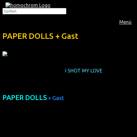
Menü
PAPER DOLLS + Gast
Nachdem eine Woche zuvor
I SHOT MY LOVE
gezeigt
wurde, lief als 2. Kölner Sondervorstellung im
März 2011
dieser Dokumentarfilm in
Anwesenheit des Regisseurs
:
PAPER DOLLS
+ Gast
(IL/CH 2005, 80 min, Regie: Tomer Heyman, OmeU, nicht
FSK-geprüft, ohne Verleih)
Tags pflegen sie Kranke, nachts sind sie schillernde Drag-