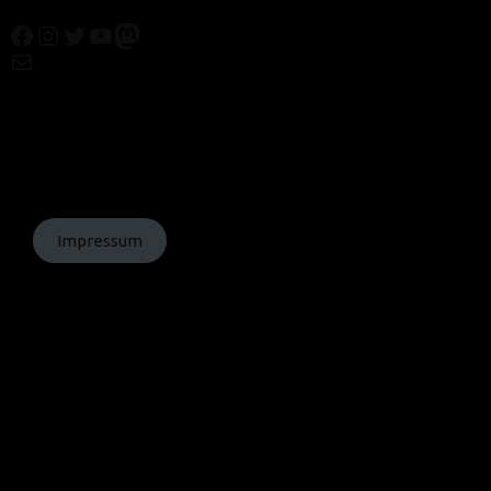
Facebook
Instagram
Twitter
YouTube
Mastodon
Mail
© Texte:
homochrom;
© Bilder: diverse;
© Grafiken:
homochrom
Impressum