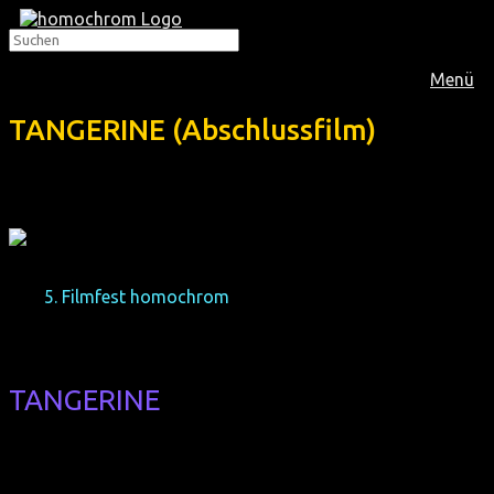
Menü
TANGERINE (Abschlussfilm)
Das
5. Filmfest homochrom
präsentiert diese Sundance-
Wucht, deren transsexuelle Hauptdarstellerinnen leider im
Oscar-Rennen übergangen wurden:
TANGERINE
(Abschlussfilm)
(USA 2015, 88 min, Regie: Sean Baker, engl. Original, FSK 16,
dt. Verleihtitel: TANGERINE L.A.)