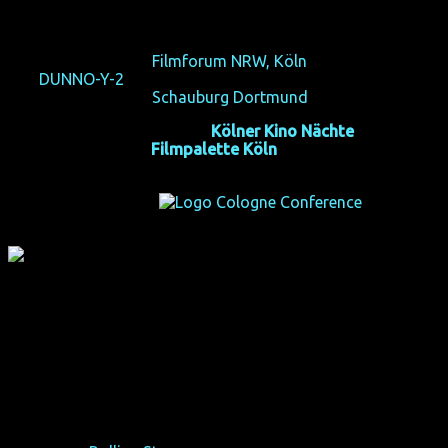
Stress aufm Straßenstrich...
So 18/10/15, 20:40,
Filmforum NRW, Köln
+ indischer Tanz
von
DUNNO-Y-2
-Darsteller Yuvraaj Parashar
So 25/10/15, 20:20,
Schauburg Dortmund
Aufführung im Rahmen der
Kölner Kino Nächte
2016:
Fr 08/07/16, 21:30,
Filmpalette Köln
in Kooperation mit:
"Tangerine springt aus der Leinwand und bringt schneller
zum Staunen, als man gucken kann. Ein bahnbrechender
Film, bei dem du dich vor Lachen wegschmeißen wirst,
während er leise dein Herz bricht. Eine visuell innovative
Wucht, packt dich vom ersten Bild."
– Topkritiker Peter