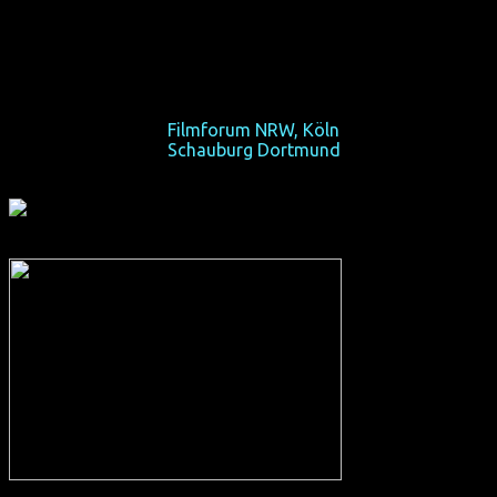
Vorsicht, diese Transen schlagen zurück, ohne mit den
Wimpern zu zucken!
Sa 22/10/11, 23:15,
Filmforum NRW, Köln
Sa 29/10/11, 23:00,
Schauburg Dortmund
"Pricilla" trifft auf "Kill Bill" in diesem wenig zimperlichen