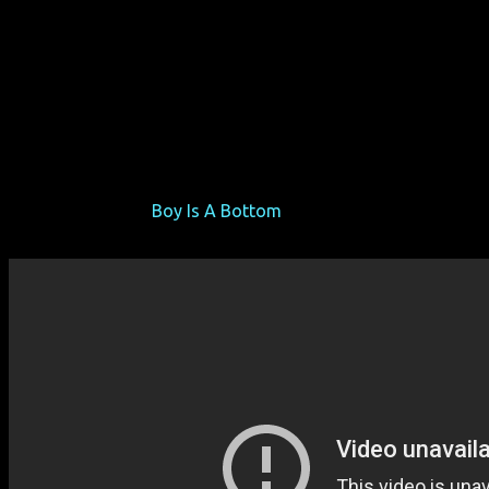
Mitternachts-Trash-Komödien-Thriller. Sogar John Waters
war begeistert von dieser Hommage auf 70er-Exploitation-
Filme.
Eine Gruppe von transsexuellen Frauen, die gemeinsam in
einer Bar auftreten, wird bei einem vermeintlichen Date
zusammengeschlagen und zum Sterben liegen gelassen.
Bubbles Cliquot überlebt als einzige und nimmt mit ihren
Freundinnen kaltblütige Rache an ihren Peinigern.
Mit Willem Belli, der durch "Ru Paul's Drag Race" und das
Persiflage-Video "
Boy Is A Bottom
" berühmt wurde.