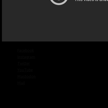
Facebook
Instagram
Twitter
YouTube
Mastodon
Mail
© Texte:
homochrom;
© Bilder: diverse;
© Grafiken: