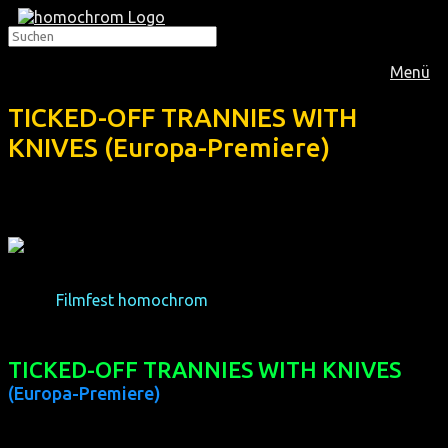
Menü
TICKED-OFF TRANNIES WITH
KNIVES (Europa-Premiere)
Das 1.
Filmfest homochrom
präsentierte diese abgedrehte
Action-Komödie mit Willem Belli ("Boy Is A Bottom"):
TICKED-OFF TRANNIES WITH KNIVES
(Europa-Premiere)
(USA 2010, 90 min, Regie: Israel Luna, OF)