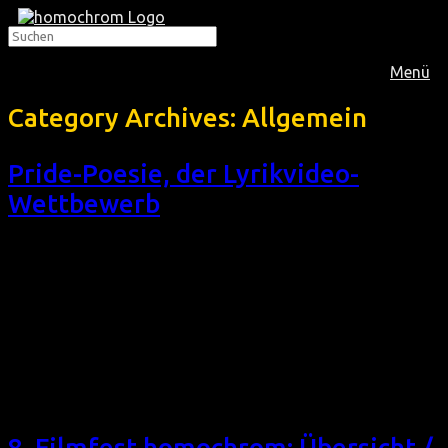
Menü
Category Archives:
Allgemein
Pride-Poesie, der Lyrikvideo-
Wettbewerb
26 queere Gedicht-Kurzfilme Im Rahmen des Lyrikvideo-
Wettbewerbs Pride-Poesie haben über zwei Dutzend
Lyriker*innen ihre deutschsprachigen Gedichte, die von der
Liebe beziehungsweise Lebensweisen von LSBTIQ-
Menschen handeln, eingesprochen und mit Bewegtbildern
unterlegt. So entstanden im Herbst und Winter 2021 über
zwei Dutzend wortgewaltige und sehr vielseitige Kurzfilme:
Lesevideo, Animationsfilm, experimentellere Clips – alles
war möglich. Zudem wurde […]
8. Filmfest homochrom: Übersicht /