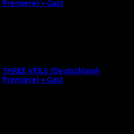
Premiere) + Gast
Das Filmfest homochrom 2013 zeigt mit großer Freude
diese außergewöhnlich witzige Komödie, zu deren
Dortmunder Vorstellung der Regisseur zu Gast sein wird:
FIRST PERIOD (internationale Premiere) + Gast (USA 2013,
100 min, Regie: Charlie Vaughn, OmU, mit Cassandra
Peterson, Jack Plotnick) Als hätte John Waters eine 80er-
High-School-Komödie parodiert. Sa 19/10/13, 21:30,
Filmforum NRW, […]
THREE VEILS (Deutschland-
Premiere) + Gast
Das 1. Filmfest homochrom präsentierte dieses Drama über
muslimische Frauen in den USA. Darstellerin Angela Zahra
war in Köln zu Gast. THREE VEILS (Deutschland-Premiere) +
Gast (USA 2011, 117 min, Regie: Rolla Selbak, OmU) Was
verbergen die drei Schleier? Sa 22/10/11, 20:30, Filmforum
NRW, Köln (+ Gast) Sa 29/10/11, 20:45, Schauburg
Dortmund