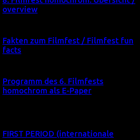
overview
auf WhatsApp teilen
Fakten zum Filmfest / Filmfest fun
facts
Programm des 6. Filmfests
homochrom als E-Paper
Festivalübersicht Zeitplan Tickets festival overview time-
table tickets [YUMPU epaper_id=“1″ width=“1080″
height=“810″]
FIRST PERIOD (internationale