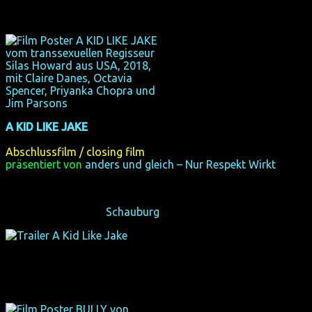
A KID LIKE JAKE
(Deutschland-Premiere)
(USA 2018, 92 min, Regie: Silas Howard, engl. Original)
Abschlussfilm / closing film
präsentiert von
anders und gleich – Nur Respekt Wirkt
Sollen sie Jakes genderqueeres Spiel erwähnen?
So 28/10/18, 20:30,
Schauburg
, Dortmund