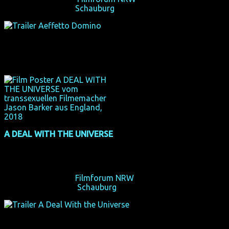
Fr 26/10/18, 17:30,
Schauburg
, Dortmund
A DEAL WITH THE UNIVERSE
(Deutschland-Premiere)
(GB 2018, 88 min, Regie: Jason Barker, engl. Original)
Ein Mann wird schwanger.
Fr 19/10/18, 15:35,
Filmforum NRW
, Köln
Sa 27/10/18, 14:30,
Schauburg
, Dortmund