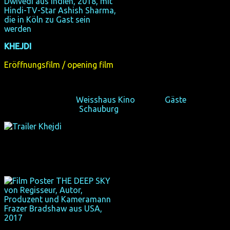
KHEJDI
(internationale Premiere) + Gäste
(IND 2018, 92 min, Regie: Rohit Dwivedi, hindi mit dt. UT)
Eröffnungsfilm / opening film
Khejdi will die Welt draußen erleben.
Di 16/10/18, 20:00,
Weisshaus Kino
, Köln +
Gäste
Do 25/10/18, 19:00,
Schauburg
, Dortmund