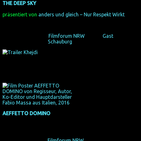
THE DEEP SKY
(internationale Premiere) + Gast
(USA 2017, 86 min, Regie: Frazer Bradshaw, engl. Original)
präsentiert von
anders und gleich – Nur Respekt Wirkt
Die Sehnsucht nach mehr (als einem Menschen).
Do 18/10/18, 19:10,
Filmforum NRW
, Köln +
Gast
So 28/10/18, 11:00,
Schauburg
, Dortmund
AEFFETTO DOMINO
(Deutschland-Premiere)
(IT 2016, 80 min, Regie: Fabio Massa, italienisch mit engl. UT)
Der Dominoeffekt einer Diagnose.
Sa 20/10/18, 15:35,
Filmforum NRW
, Köln