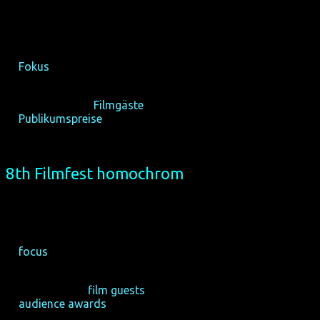
16-21/10/2018, Köln
25-28/10/2018, Dortmund
☆
freier Eintritt zu allen Filmen
☆
Fokus
: die Wunden und Narben der Ablehnung
☆ außergewöhnliches Programm mit 18 Deutschland-Premie
☆ internationale
Filmgäste
☆
Publikumspreise
„Chromie“
☆ zumeist deutsche Untertitelung
☆ seit 2014 vollständig im Kinoformat DCP
8th Filmfest homochrom
16-21/10/2018, Cologne
25-28/10/2018, Dortmund
☆
free admission to all films
☆
focus
: the wounds and scars of rejection
☆ exceptional programme with 18 German premieres
☆ international
film guests
☆
audience awards
„Chromie“
☆ mostly with German subtitling