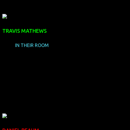
TRAVIS MATHEWS
(USA,
IN THEIR ROOM
)
Der Regisseur und Drehbuchautor Travis Mathews hat in
seinem Wohnort San Francisco Psychologische Beratung
studiert. Seine Webserie IN THEIR ROOM wurde dieses Jahr
durch einen längeren Berliner Teil ergänzt. Zur Zeit ist er mit
der Postproduktion seines erotischen Langfilms I WANT
YOUR LOVE beschäftigt, welcher auf gleichnamigem
Kurzfilm basiert.