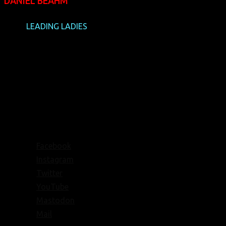
DANIEL BEAHM
(USA,
LEADING LADIES
)
Auch der frisch Vater gewordene Produzent und Ko-
Regisseur des lesbischen Tanzfilmes wird die Kölner
Vorstellung seines Films besuchen – allerdings ohne Ko-
Regisseurin und Autorin Erika Randall Beahm, die auch
zufällig seine Ehefrau ist. Daniel, der mit seiner Band The
Invisible Three selbst Musik macht, war auch
Musiksupervisor des mitreißenden Filmsoundtracks.
Facebook
Instagram
Twitter
YouTube
Mastodon
Mail