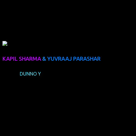
Lesbe in THREE VEILS wurde sie neulich beim New York City
International Film Festival als Beste Hauptdarstellerin in
einem schwul-lesbischen Film ausgezeichnet.
KAPIL SHARMA
&
YUVRAAJ PARASHAR
(Indien,
DUNNO Y
)
Drehbuchautor und Darsteller Kapil Sharma sowie
Darsteller Yuvraaj Parashar haben Filmgeschichte
geschrieben: Bollywoods erster schwuler Kuss. Für ihre
feinfühlige Darstellung ernteten sie Lob eines Ministers,
erhielten aber auch Morddrohungen und Parashar wurde
von seinen Eltern enterbt. Im Oktober arbeiten die beiden
mit der norwegischen Lesbenband The Hungry Hearts an
Video- und Studioaufnahmen.