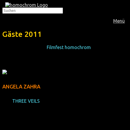
Menü
Gäste 2011
In Köln waren zum 1.
Filmfest homochrom
folgende Gäste
anwesend:
ANGELA ZAHRA
(GB,
THREE VEILS
)
Geboren in Großbritannien wuchs Angela Zahra in Syrien
auf und studierte Schauspiel in Frankreich. Heute lebt sie
mit ihrem Ehemann in England. Für ihre mutige und
kontroverse Darstellung der ersten arabisch-muslimischen