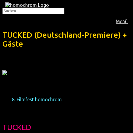
Menü
TUCKED (Deutschland-Premiere) +
Gäste
Das
8. Filmfest homochrom
präsentiert diesen englischen
Film über eine alternde Drag-Queen und einen
genderqueeren Neuling:
TUCKED
(Deutschland-Premiere) + Gäste