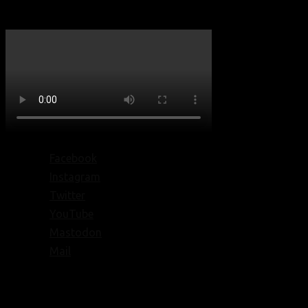
Facebook
Instagram
Twitter
YouTube
Mastodon
Mail
© Texte:
homochrom;
© Bilder: diverse;