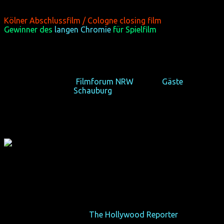
(GB 2018, 80 min, Regie: Jamie Patterson, engl. OV, Eintritt
frei)
Kölner Abschlussfilm / Cologne closing film
Gewinner des
langen Chromie
für Spielfilm
Jeder braucht etwas Faith in seinem Leben.
So 21/10/18, 20:15,
Filmforum NRW
, Köln +
Gäste
Fr 26/10/18, 20:45,
Schauburg
, Dortmund
Triggerhinweis: enthält Darstellungen von Gewalt
"Unterm Strich: Der verlorene Löwe des britischen Films
darf wieder brüllen."
–
The Hollywood Reporter