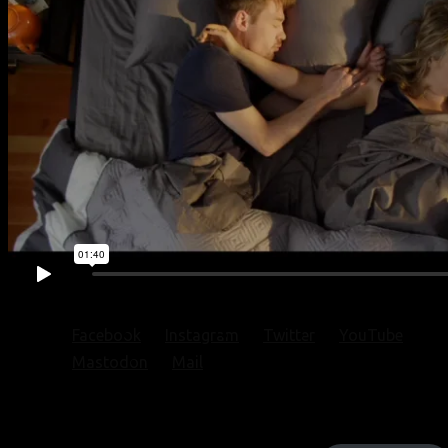
Facebook
Instagram
Twitter
YouTube
Mastodon
Mail
© Texte: homochrom;
© Bilder: diverse;
© Grafiken: homochrom