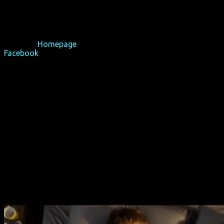
Regisseurin Maureen Bradley hat es mit geringem Budget und 
finanzielle Lage etc.) zu zeichnen. Obwohl das Thema leicht
treffsicher mit der Kamera eingefangen.
offizielle
Homepage
Facebook
-Seite
Auszeichnungen:
Bester Kanadischer Film – Victoria Film Festival 2015
Publikumspreis bester kanadischer Spielfilm – Available Light
Publikumspreis bester Spielfilm – Translations: The Seattle 
Herausragende männliche Leistung (Gavin Crawford) – ACT
Beste Nebendarstellerin (Gabrielle Rose) – Leo Awards 2015
Audience Choice Award fürs Drehbuch – Female Eye Film Fest
Trailer im englischen Original; Vorstellungen mit deutschen Un