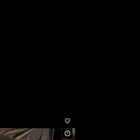
in nur 15 Tagen Drehzeit geschafft, ein Bild der oft schwieri
 und ungezwungen rüberkommt und den Zuschauer auf schöne Wei
 Film Festival 2015
Transgender Film Festival 2015
RA Toronto Awards 2015
ival 2013
tertiteln.