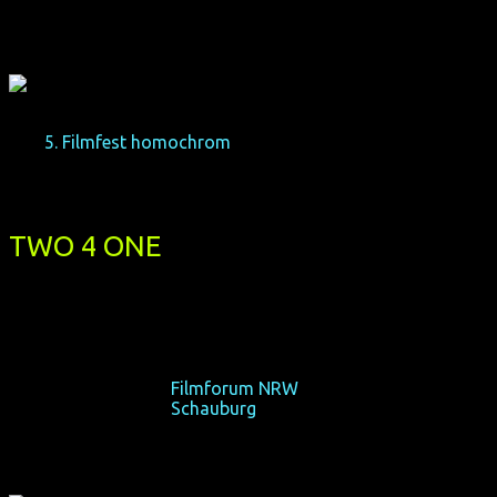
Das
5. Filmfest homochrom
präsentiert diese Dramödie über
transsexuellen Mann, der seiner lesbischen Ex-Freundin helfen
schwanger zu werden:
TWO 4 ONE
(Deutschland-Premiere)
(CDN 2014, 77 min, Regie: Maureen Bradley, OmU)
Was, wenn beide schwanger werden?
Do 15/10/15, 19:30,
Filmforum NRW
, Köln
Do 22/10/15, 19:30,
Schauburg
, Dortmund
Filmpate: