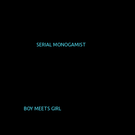
ische Komödie mit trans-kanadischem Twist. Sie ist ein Kna
auch zu sehen in
SERIAL MONOGAMIST
) steht kurz vor dem l
finanziell ermöglicht. Seine Ex-Freundin Miriam (Naomi Snieck
erfüllen. Adam soll sie moralisch und tatkräftig unterstützen,
rden schwanger. Nicht dein typisch lesbisches Problem, abe
In dieser romantischen Dramödie wird das Trans*
ich wie bei
BOY MEETS GIRL
). Die beiden Hauptdarsteller sin
 und glaubwürdig auf die Leinwand bringen; niemals agieren si
ebesgeschichte in der sich jeder von uns wiederfinden kann. Da