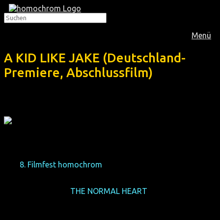
Menü
A KID LIKE JAKE (Deutschland-
Premiere, Abschlussfilm)
Das
8. Filmfest homochrom
präsentiert diese
Theaterverfilmung von Transgender-Regisseur Silas
Howard ("Transparent"), von und mit Jim Parsons ("The
Big Bang Theory",
THE NORMAL HEART
), mit Priyanka
Chopra, der vierfachen Golden-Globe-Gewinnerin Claire
Danes ("Romeo + Julia", "Homeland") sowie Oscar-
Gewinnerin Octavia Spencer ("The Help", "Hidden Figures"):