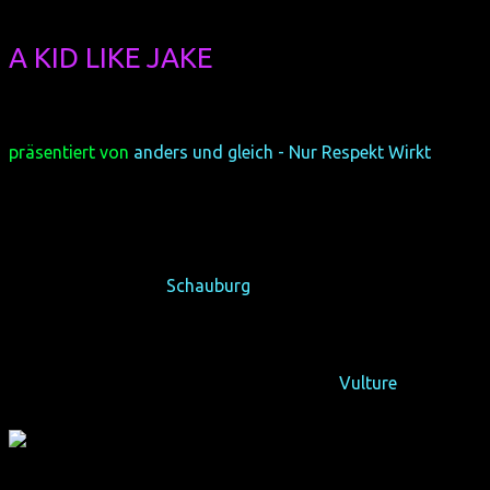
A KID LIKE JAKE
(Deutschland-Premiere,
Abschlussfilm)
(USA 2018, 92 min, Regie: Silas Howard, engl. OV, Eintritt
frei)
präsentiert von
anders und gleich - Nur Respekt Wirkt
Sollen sie Jakes geschlechtererweiterndes Spiel
erwähnen?
So 28/10/18, 20:30,
Schauburg
, Dortmund
"Claire Danes und Jim Parsons sind erstaunlich gut im
gewitzten, anmutigen A Kid Like Jake"
–
Vulture