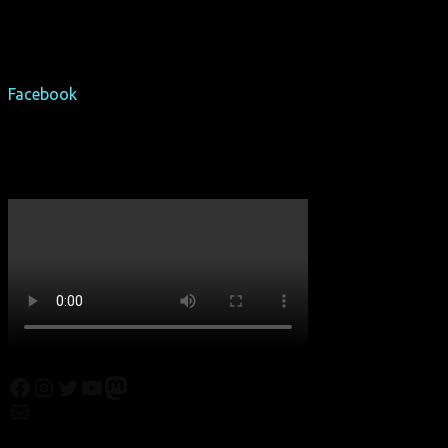
Komponist Roger Neill hat auch die Filmmusik für den
schwulen Film "Beginners" sowie die Amazon-Serie "Mozart
in the Jungle" geschrieben.
Facebook
-Filmseite
Trailer
Facebook
Instagram
Twitter
YouTube
Mastodon
Mail