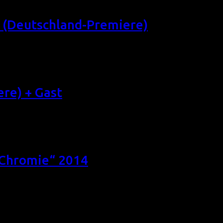
 (Deutschland-Premiere)
er zwei beste Freundinnen, die für ein Wochenend-Workshop vo
 (Deutschland-Premiere) (USA 2014, 90 min, Regie: Andrew Pu
re) + Gast
he und unterhaltsame Verwirrspiel multipler Persönlichkeiten 
egie: Steve Balderson, OmU) Eine Dreiecksbeziehung zwische
„Chromie“ 2014
r Filmekucken. Damit es mehr wird, könnt ihr etwas beitragen, 
ch: Filme schauen und mitstimmen! Und genau das haben die Z