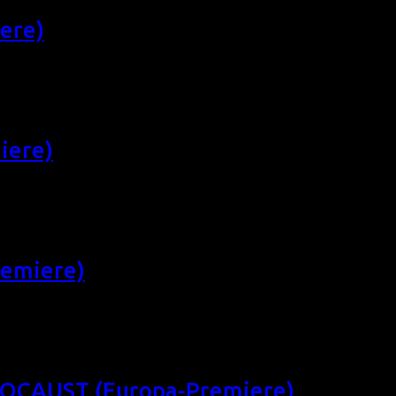
ere)
ppinische Dramödie über ein Mädchen, das sich in die neue 
Magie der ersten Liebe und eines Cha-Chas. So 19/10/14, 14:3
iere)
en Romantik-Hit, die erfrischende und süße Dreiecksgeschic
ffer, OmU) Gewinner des langen Chromie Liebe zeigt uns, wie s
und […]
emiere)
mödie, die beim Sundance-Festival uraufgeführt wurde, von 
A 2013, 82 min, Regie: Madeleine Olnek, OmU) Von sexy Sch
Dortmund
OCAUST (Europa-Premiere)