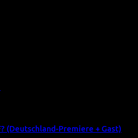
FRAID OF VAGINA WOLF?) Die preisgekürte Filmemacherin, Vi
 hat in den 1990ern in Paris gelebt. Für den französischen Se
eht, […]
he Kurzfilmprogramm über weibliche Zuneigung: FRAUENLIEBE (
19:00 Filmforum NRW, Köln Sa 26/10/13, 16:00 Schauburg Dort
nnlich-romantisch, […]
3
le Kurzfilmprogramm über männliche Leidenschaften: MÄNNER
/10/13, 22:20 Filmforum NRW, Köln (+ Gast) Fr 25/10/13, 22:
he sinnlich, […]
(Deutschland-Premiere + Gast)