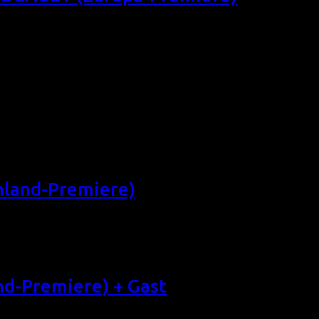
ngen Dokumentarfilm über lesbische, schwule und transgende
e: Ann P Meredith, engl.-dt. OmU) Auch Lesben und Schwule ka
und
gen Dokumentarfilm über fünf lesbische Langzeitpaare, den P
s Erfolgsrezept für eine lange, glückliche Beziehung? So 19/
land-Premiere)
amatischen Film, einem der lesbischen Date-Movies des Film
einer Bettszene soll sie wieder zusammenbringen. Sa 18/10/1
-Premiere) + Gast