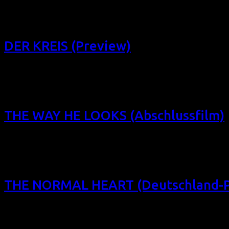
Das Filmfest homochrom 2014 präsentierte diese Komödie aus
Köln zu Gast: QUEEN OF AMSTERDAM (Deutschland-Premiere + 
19/10/14, […]
DER KREIS (Preview)
Das Filmfest homochrom 2014 eröffnet das Dortmunder Prog
Zeitschrift (1943-1967) sowie die Lebens- und Liebesgeschich
Verbrechen. Mi 22/10/14, 20:20, Schauburg […]
THE WAY HE LOOKS (Abschlussfilm)
Das Filmfest homochrom 2014 präsentierte den Teddy-Gewi
(Abschlussfilm) (BR 2014, 95 min, Regie: Daniel Ribeiro, O
20:20, Schauburg Dortmund Im […]
THE NORMAL HEART (Deutschland-P
Das Filmfest homochrom 2014 präsentierte diese Emmy-ausge
Love“); mit Mark Ruffalo, Julia Roberts, Matt Bomer uva.: 
Eintritt in Zusammenarbeit mit SKY plus Publikumsgespräch 