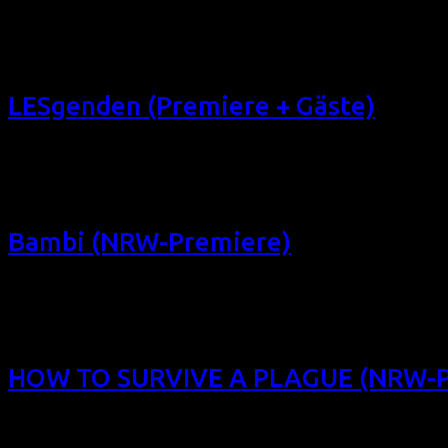
Das Filmfest homochrom 2013 präsentierte die Dramödie mit 
gefunden hatte, lief der Film im Juli 2014 noch einmal i
Gast (USA 2013, 83 min, Regie: […]
LESgenden (Premiere + Gäste)
auf WhatsApp teilen Das Filmfest homochrom 2013 muss leide
Projekts entfällt: LESGENDEN Bewahrt LESgenden vor der Ver
„Flying Lesbians“, die 90er das bundesweite Lesbenmagazin 
Bambi (NRW-Premiere)
Das Filmfest homochrom 2013 zeigt diese unglaublich gute
„Plein Sud“) über den Revue-Star und die sehr frühe Transs
alles andere als ein scheues […]
HOW TO SURVIVE A PLAGUE (NRW-P
Das Filmfest homochrom 2013 zeigt den Oscar-nominierten
nominierte Doku über ACT-UP-Aktivisten mit unglaublichem 