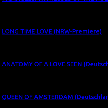
Das Filmfest homochrom 2014 präsentierte diesen mittella
THE HOLOCAUST (Europa-Premiere) (USA/F 2013, 40 min, Regi
Filmforum NRW, Köln Sa 25/10/14, 16:30, Schauburg Dortm
LONG TIME LOVE (NRW-Premiere)
Das Filmfest homochrom 2014 präsentierte diesen mittellan
(NRW-Premiere) (CH 2014, 50 min, Regie: Mitra Devi, OmU) Da
Schauburg Dortmund
ANATOMY OF A LOVE SEEN (Deutsch
Das 4. Filmfest homochrom präsentierte diesen sinnlich-dr
2014, 82 min, Regie: Marina Rice Bader, OmU) Der Nachdreh 
Schauburg Dortmund
QUEEN OF AMSTERDAM (Deutschland