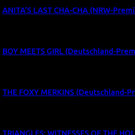
ANITA’S LAST CHA-CHA (NRW-Premi
Das Filmfest homochrom 2014 präsentierte diese süße phili
(PH 2013, 112 min, Regie: Sigrid A. P. Bernardo, OmU) Die 
Dortmund
BOY MEETS GIRL (Deutschland-Prem
Das Filmfest homochrom 2014 präsentiert diesen hinreißend
(Deutschland-Premiere) (USA 2014, 99 min, Regie: Eric Schae
Filmforum NRW, Köln So 26/10/14, 18:30, Schauburg Dortm
THE FOXY MERKINS (Deutschland-Pr
Das Filmfest homochrom 2014 präsentierte diese schräge Ko
Seeks Same“: THE FOXY MERKINS (Deutschland-Premiere) (US
19:15, Filmforum NRW, Köln Fr 24/10/14, 19:15, Schauburg 
TRIANGLES: WITNESSES OF THE HOL