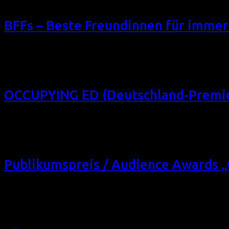
BFFs – Beste Freundinnen für immer
Das Filmfest homochrom 2014 präsentierte diese Dramödie üb
füreinander entwickeln: BFFs – Beste Freundinnen für immer
lesbische Liebe? Do 16/10/14, […]
OCCUPYING ED (Deutschland-Premie
Das Filmfest homochrom 2014 präsentierte dieses ungewöhnlic
OCCUPYING ED (Deutschland-Premiere) (USA 2014, 90 min, R
+ Gast Sa 25/10/14, 20:45, Schauburg Dortmund
Publikumspreis / Audience Awards 
Filmfest homochrom 2014, wie viele Festivals, ist mehr als nu
Publikumspreise Chromies gewinnen. Mitmachen ist so einfa
homochrom 2014, like […]