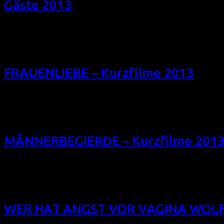
Gäste 2013
auf WhatsApp teilen ANNA MARGARITA ALBELO (USA, WHO’S A
Margarita Albelo ist kubanisch-amerikanischen Ursprungs. Sie
lesbische Kultur in Kuba, Palm Springs und Los Angeles gedr
FRAUENLIEBE – Kurzfilme 2013
Das Filmfest homochrom 2013 zeigt dieses gemischte lesbisc
Deutsch, teils Englisch, sonst mit engl. UT) Do 17/10/13, 
sein – manchmal leidenschaftlich-begehrend, dann wieder si
MÄNNERBEGIERDE – Kurzfilme 201
Das Filmfest homochrom 2013 zeigt dieses gemischte schwu
Originalsprache meist Englisch, sonst mit engl. UT) Fr 18
ziemlich intensiv sein und einige Konsequenzen haben – manc
WER HAT ANGST VOR VAGINA WOLF? 