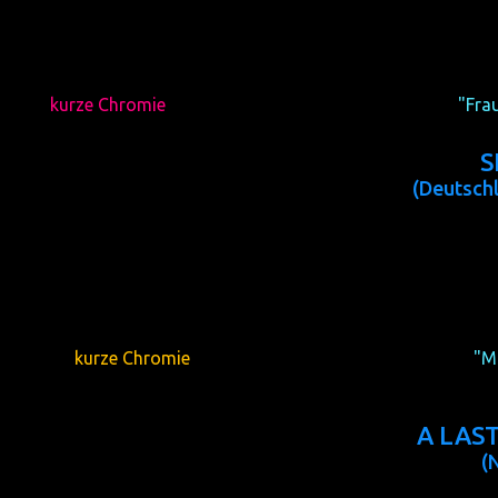
(USA 2014, 99 min, Regie:
Der
kurze Chromie
des lesbischen Kurzfilmprogramms
"Fra
S
(Deutsch
(IT/USA 2014, 15 min, Regie:
Der
kurze Chromie
des schwulen Kurzfilmprogramms
"M
A LAS
(