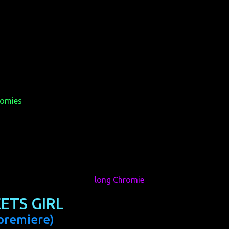
 like many festivals, is more than just watching movies. And
are ways you can contribute, e.g. by deciding which films will
omies
. Participating is so easy: watch movies and vote!
have done. The Chromies 2014 go to:
verage rating of 1.39, the
long Chromie
2014 goes to:
ETS GIRL
premiere)