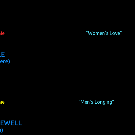
in, director: Eric Schaeffer)
ie
of the lesbian short film programme
"Women's Love"
KE
ere)
 min, director: Francesco Roder)
ie
of the gay short film programme
"Men's Longing"
goes
REWELL
e)