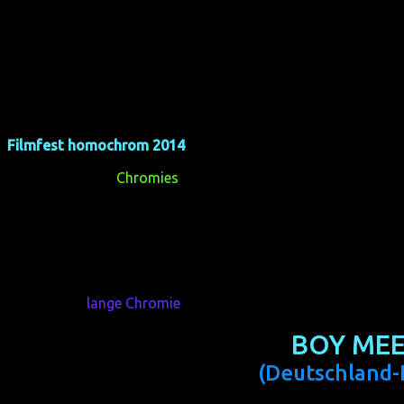
Filmfest homochrom 2014
, wie viele Festivals, ist mehr als
mehr wird, könnt ihr etwas beitragen, z.B. indem ihr darüber 
Publikumspreise
Chromies
gewinnen. Mitmachen ist so einfa
mitstimmen!
Und genau das haben die Zuschauer getan. Die Chromies 201
Der
lange Chromie
2014 geht mit der besten Bewertu
BOY MEE
(Deutschland-