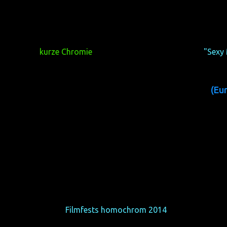
(S 2013, 13 min, Regie
Der
kurze Chromie
des sexy Kurzfilmprogramms
"Sexy
(Eu
(USA 2014, 7 min, R
Hier findet ihr eine Übersicht der Durchschnittsbewertungen 
Wettbewerb des
Filmfests homochrom 2014
(in Schulnoten):