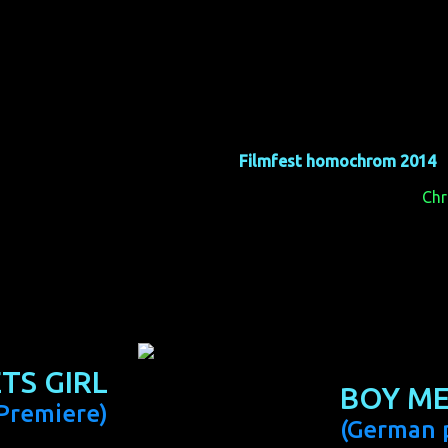
 nur Filmekucken. Damit es
Filmfest homochrom 2014
,
entscheidet, welche Filme die
for it to become more, there 
ch: Filme schauen und
win the audience awards
Chr
And this is what audiences 
4 gehen an:
ng von 1,39 an:
With the best a
TS GIRL
BOY ME
Premiere)
(German 