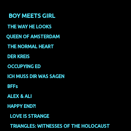
1.
BOY MEETS GIRL
(1,39)
2.
THE WAY HE LOOKS
(1,46)
3
QUEEN OF AMSTERDAM
(1,51)
4.
THE NORMAL HEART
(1,82)
5.
DER KREIS
(1,89)
6.
OCCUPYING ED
(1,98)
7.
ICH MUSS DIR WAS SAGEN
(2,00)
8.
BFFs
(2,02)
9.
ALEX & ALI
(2,10)
9.
HAPPY END?!
(2,10)
11.
LOVE IS STRANGE
(2,17)
12.
TRIANGLES: WITNESSES OF THE HOLOCAUST
(2,31)