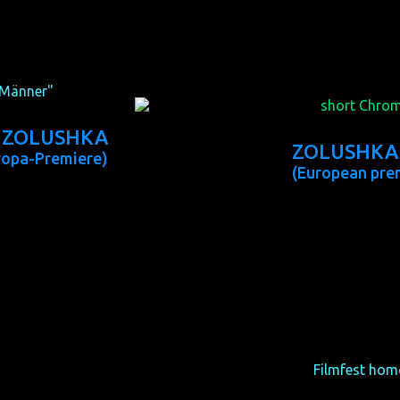
: Casper Andreas)
(S 2013, 13 min,
 Männer"
geht an:
The
short Chrom
ZOLUSHKA
ZOLUSHKA
ropa-Premiere)
(European pre
egie: Wes Hurley)
(USA 2014, 7 min
aller Langfilme im
Here you find an overview of 
competition of
Filmfest ho