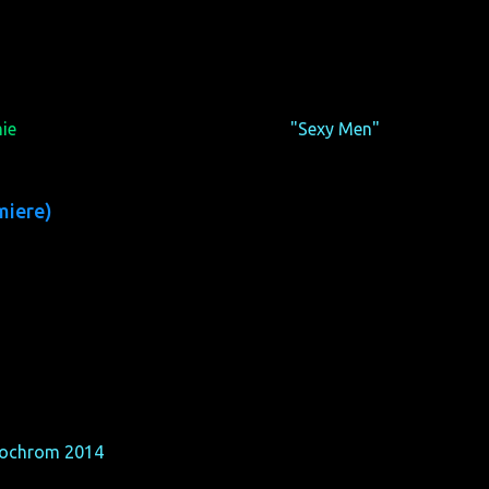
 director: Casper Andreas)
ie
of the sexy short film programme
"Sexy Men"
goes to:
miere)
, director: Wes Hurley)
the average audience ratings of all feature films in the
mochrom 2014
(marks 1-6):