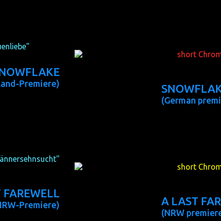
 Eric Schaeffer)
(USA 2014, 99 m
uenliebe"
geht an:
The
short Chrom
goes to:
NOWFLAKE
land-Premiere)
SNOWFLA
(German premi
 Francesco Roder)
(IT/USA 2014, 15
ännersehnsucht"
The
short Chrom
geht an:
to:
T FAREWELL
A LAST FA
NRW-Premiere)
(NRW premier