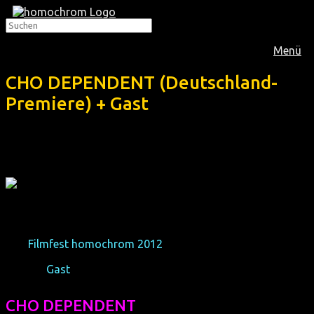
Menü
CHO DEPENDENT (Deutschland-
Premiere) + Gast
Das
Filmfest homochrom 2012
präsentierte erstmals in
Deutschland ein Werk von Margaret Cho und hatten sie in
Köln zu
Gast
:
CHO DEPENDENT