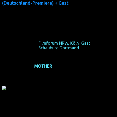
(Deutschland-Premiere) + Gast
(USA 2011, 86 min, Regie: Lorene Machado, OmU)
Wer noch nicht Cho-abhängig ist, wird es hinterher sein.
Fr 19/10/12, 21:15,
Filmforum NRW, Köln
(
Gast
: M. Cho)
Fr 26/10/12, 21:15,
Schauburg Dortmund
Am 12/12/2013 ko-präsentierte homochrom Margarets
erste Live-Show
MOTHER
in Köln.
Falls ihr wirklich zum ersten Mal von Margaret hört, wie
sollen wir euch nur auf sie vorbereiten? Sie ist sexy, derb