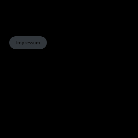
© Texte:
homochrom;
© Bilder: diverse;
© Grafiken:
homochrom
Impressum