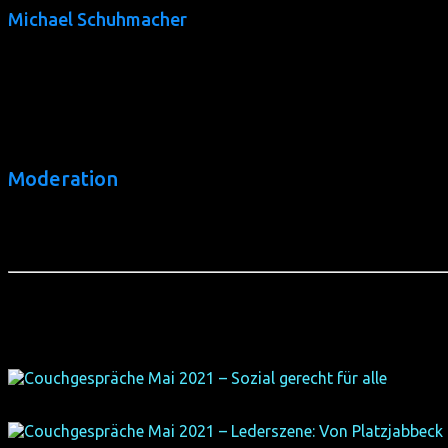
Michael Schuhmacher
1958 in Wiesbaden, wuchs er in Rheinbach im Rhein-Sieg-Krei
bevor er Leiter des HIV-Referats der Deutschen Aidshilfe (DA
Seit 15 Jahren pendelt er zwischen seiner Kölner Wohnung a
zählt 466 Einwohner.
Moderation
Jochen Langer
weitere Couchgespräche