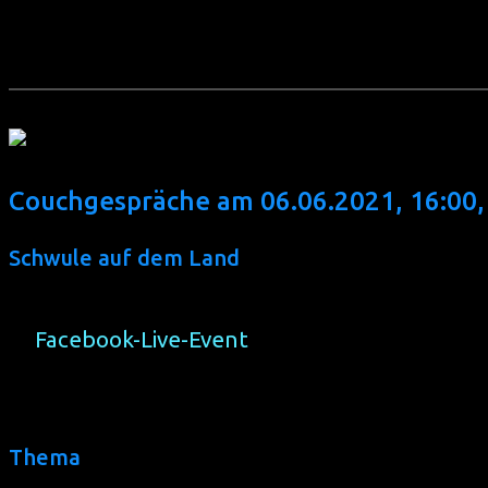
In unserer Reihe „Couchgespräche“ dokumentieren wir Zeitze
Couchgespräche am 06.06.2021, 16:00,
Schwule auf dem Land
Hier sind die Links zu der Online-Veranstaltun
☆
Facebook-Live-Event
☆ Youtube-Link folgt noch
Thema