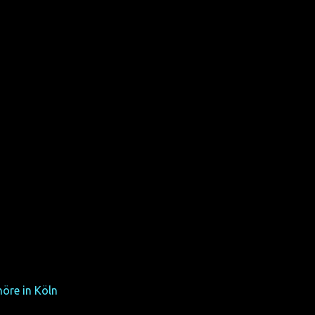
kreis Bitburg-Prüm. Er ist
öre in Köln
).