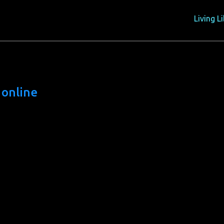
ug*innen für die digitale Mediathek unseres Projektes
Living L
 online
g: