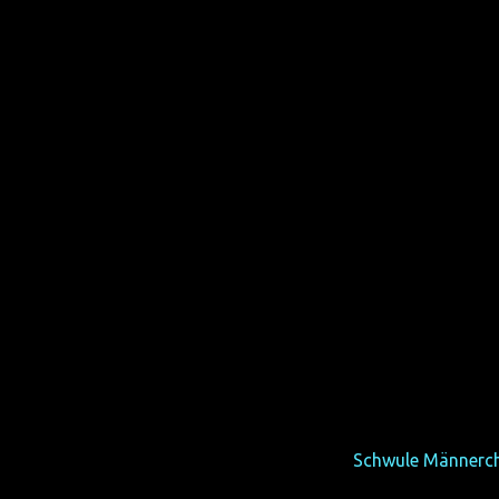
e bloß 8 Einwohner hat und Teil der Gemeinde Berkoth im Eifel
gründer der Triviatas (siehe Couchgespräch
Schwule Männerch