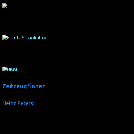
Förderer
Förderer
Zeitzeug*innen
Heinz Peters
Der 1943 geborene Rheinland-Pfälzer lebt in Burscheid, welch
Exportkaufmann, Psychotherapeut & Heilpraktiker und Mitbe