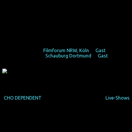
(USA 2013, 69 min, Regie: Liam Kyle Sullivan, OmU)
Transgeniale Comedy – für alle, die schon immer über
Transsexualität lachen wollten, sich aber nicht getraut
haben.
Fr 18/10/13, 20:30,
Filmforum NRW, Köln
(+
Gast
)
Do 24/10/13, 21:00,
Schauburg Dortmund
(+
Gast
)
Ian Harvie ist wohl der erste transsexuelle Stand-Up-
Komödiant. Im Vorprogramm der US-Ikone Margaret Cho
(
CHO DEPENDENT
), die im Dezember 2013 erste
Live-Shows
in Deutschland gibt, machte sich Ian einen Namen als
unerschrockener Unterhalter, dem kein Thema zu heilig ist:
ob Brustentfernung und andere Geschlechtsangleichungen,
schwule Verwechslungen, seiner Angst vor öffentlichen
Toiletten oder dem Prostatakrebs seines Vaters. Dass er
aus tiefer Selbsterfahrung spricht, macht seine Show so