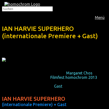
Menü
IAN HARVIE SUPERHERO
(internationale Premiere + Gast)
Nach der Deutschland-Premiere von
Margaret Chos
Konzertfilm 2012 zeigt das
Filmfest homochrom 2013
den
äußerst komischen Konzertfilms ihres Protegés Ian Harvie,
der in Köln und Dortmund zu
Gast
sein wird:
IAN HARVIE SUPERHERO
(internationale Premiere) + Gast