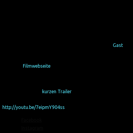
aufrichtig, menschlich und zum Brüllen komisch. Als
Transmann verqueert Ian die traditionelle Macho-Sicht
vieler Stand-Up-Künstler in einer bahnbrechenden Weise,
die beweist, dass Lachen alle Geschlechtergrenzen
überwinden kann. Egal, wer du bist, wen du liebst oder wo
du herkommst, bei Ian Harvie wirst du dich gut unterhalten
fühlen.
Ian Harvie wird sowohl in Köln und in Dortmund zu
Gast
sein.
Offizielle
Filmwebseite
Auszeichnungen:
Special Jury Award – Fort Lauderdale Intl Film Festival 2013
Hier findet ihr den
kurzen Trailer
.
http://youtu.be/7eipmY904ss
Facebook
Instagram