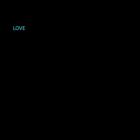
verliehen
achs (
LOVE