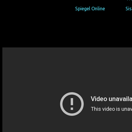
Lest doch auch in die Kritiken von
Spiegel Online
oder der
Si
Auszeichnungen:
Teddy Award für besten Spielfilm – Berlinale 2012
Jury-Preis für bestes US-Drama – Outfest L.A. 2012