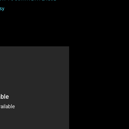
ssy
rein.