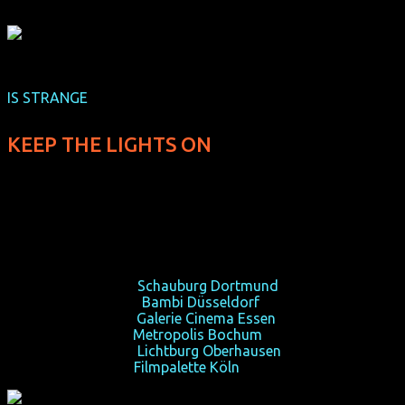
Im
Februar 2013
, während in Berlin die neuen Teddy Awards 
wurden, zeigten wir euch den Teddy-Gewinner 2012 von Ira S
IS STRANGE
):
KEEP THE LIGHTS ON
(USA 2012, 101 min, Regie: Ira Sachs, OmU, FSK 16)
Der Kampf zwischen Sucht und Liebe.
So 10/02/13, 18:30,
Schauburg Dortmund
Mo 11/02/13, 21:00,
Bambi Düsseldorf
Mi 13/02/13, 21:30,
Galerie Cinema Essen
Fr 15/02/13, 22:30,
Metropolis Bochum
So 17/02/13, 20:00,
Lichtburg Oberhausen
Di 19/02/13, 21:00,
Filmpalette Köln