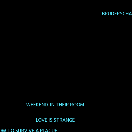
er trifft Filmemacher Eric (Thure Lindhardt aus
BRUDERSCHA
b Paul die Nacht über bleiben will. Dann verlässt Paul seine F
e Drogensucht von Paul nicht mehr aus und trennt sich ein ers
 Ira Sachs drehte einen sehr persönlichen, autobiographisch i
usammen mit
WEEKEND
,
IN THEIR ROOM
und anderen Filmen ei
rliehen. Höchste Zeit also, dass ihr den Gewinnerfilm vom le
war Ira Sachs mit
LOVE IS STRANGE
, in dem auch wieder Sebas
OW TO SURVIVE A PLAGUE
beigesteuert hat. Produzent Jawal