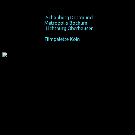
muss?
So 12/12/10, 18:15,
Schauburg Dortmund
Fr 17/12/10, 22:30,
Metropolis Bochum
So 19/12/10, 20:15,
Lichtburg Oberhausen
Mo 20/12/10, 20:30, Casablanca/Cinema Krefeld
Di 21/12/10, 21:00,
Filmpalette Köln
Als Allen Ginsberg (James Franco aus "Spider-Man" und
"Milk") 1955 sein anklagendes Gedicht "Howl" erstmals
öffentlich vorträgt, ist der 29-jährige Poet noch unbekannt.
Sein Gedicht wird abgedruckt, doch verkauft sich nur wenig.
Das alles ändert sich paradoxerweise, als Staatsanwalt
Ralph McIntosh (David Strathairn) den Gedichtsband
beschlagnahmen und Ginsbergs Verleger wegen Verbreitung
von Obszönität anklagen lässt. Vor Gericht vertritt sie
Anwalt Jake Ehrlich (Golden-Globe-Gewinner Jon Hamm
aus "Mad Men"). Der Prozess findet große mediale
Beachtung und macht sowohl Ginsberg als auch seine