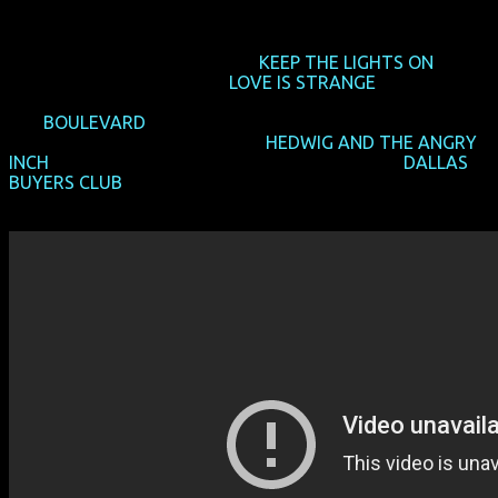
Are All Right", "Velvet Goldmine" und "Fargo" schrieb. Auch
Kameramann Edward Lachmann wirkte an "Carol", aber
auch "Dem Himmel so fern" mit. HOWL-Produzent Jawal
Nga war im Anschluss auch an
KEEP THE LIGHTS ON
von
Teddy-Gewinner Ira Sachs (
LOVE IS STRANGE
) beteiligt.
Cutter Jake Pushinsky war später auch für den Filmschnitt
von
BOULEVARD
verantwortlich. Produktionsdesignerin
Thérèse DePrez gestaltete auch
HEDWIG AND THE ANGRY
INCH
, Set-Dekorateur Robert Covelman hingegen
DALLAS
BUYERS CLUB
.