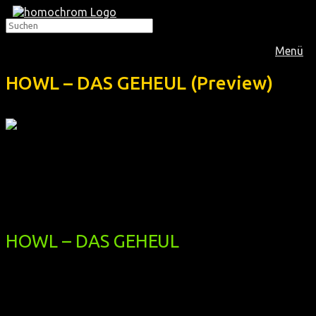
Menü
HOWL – DAS GEHEUL (Preview)
Im
Dezember 2010
zeigten wir vor Bundesstart diese
Gedichtsverfilmung durch zwei Oscar-/Teddy-Gewinner
("Celluloid Closet", "Times Of Harvey Milk") – mit James
Franco:
HOWL – DAS GEHEUL
(Preview)
(USA 2010, 90 min, Regie: Rob Epstein & Jeffrey Friedman,
OmU, FSK 16)
Wie weit darf Kunst gehen, bevor sie zensiert werden