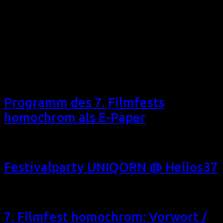
Das 7. Filmfest homochrom präsentiert in drei
Wettbewerbsprogrammen die besten Kurzfilme aus allen
Einreichungen. Neben den lesbischen und trans*-queeren
Wettbewerben präsentieren wir diesen: SCHWULER
KURZFILM-WETTBEWERB + Gäste (8 Kurzfilme aus AUS, D,
GB, ISR, PE, USA, VE, 110 min, verschiedene
Sprachfassungen) Fr 20/10/17, 22:45, Filmforum NRW,
Köln/Cologne + Gäste Sa 28/10/17, 22:40, Schauburg,
Dortmund Die […]
Programm des 7. Filmfests
homochrom als E-Paper
Festivalübersicht Zeitplan festival overview time-table
Festivalparty UNIQORN @ Helios37
7. Filmfest homochrom: Vorwort /