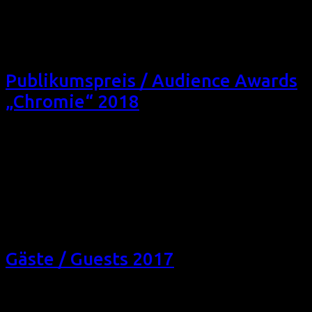
Premiere) + Gast (IND 2018, 101 min, Regie: Sridhar
Rangayan, OmU, Eintritt frei) Der Schatten einer
arrangierten Ehe. Mi 17/10/18, 20:50, Filmforum NRW, Köln
+ Gast So 28/10/18, 15:30 Schauburg, Dortmund
Publikumspreis / Audience Awards
„Chromie“ 2018
Filmfest homochrom, wie viele andere Festivals, ist mehr
als nur Filmekucken, Damit es mehr wird, kann das
Publikum etwas beitragen, z.B. indem es darüber
entscheidet, welche Filme die Publikumspreise Chromies
gewinnen. Mitmachen ist so einfach: Filme schauen und
mitstimmen! Genau das hat das Publikum des 8. Filmfests
homochrom gemacht. Glückwunsch! Filmfest homochrom,
like many other […]
Gäste / Guests 2017
auf WhatsApp teilen Wir freuen uns sehr, dass die
folgenden internationalen Filmgäste das 7. Filmfest