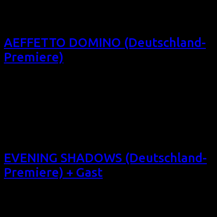
Premiere) + Gast (E 2018, 75 min, Regie: Gustavo Sánchez,
OmU, Eintritt frei) Geschöpfe der Nacht ans Licht gebracht.
Mi 17/10/18, 19:00, Filmforum […]
AEFFETTO DOMINO (Deutschland-
Premiere)
Das 8. Filmfest homochrom präsentiert dieses italienische
Drama über einen lebensfrohen Mann, der eine
Krebsdiagnose erhält: AEFFETTO DOMINO (Deutschland-
Premiere) (IT 2016, 80 min, Regie: Fabio Massa, OmeU,
Eintritt frei) Der Dominoeffekt einer Diagnose. Sa
20/10/18, 15:35, Filmforum NRW, Köln Fr 26/10/18, 17:30,
Schauburg, Dortmund
EVENING SHADOWS (Deutschland-
Premiere) + Gast
Das 8. Filmfest homochrom präsentiert dieses indische
Familiendrama über einen jungen Mann, der sich seiner
Mutter anvertraut: EVENING SHADOWS (Deutschland-