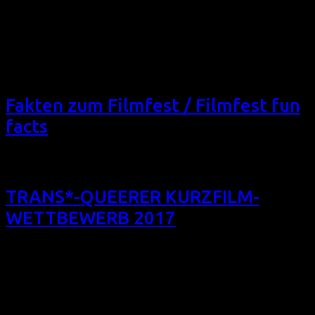
homochrom besuchen werden: We are delighted that the
following international film guests will attend the 7th
Filmfest homochrom: M. ADAM (D, LOVEBIRD im schwulen
Kurzfilm-Wettbewerb 2017) Autor und Regisseur M. Adam
plant, zur Weltpremiere seines Kurzfilms LOVEBIRD in Köln
zu […]
Fakten zum Filmfest / Filmfest fun
facts
TRANS*-QUEERER KURZFILM-
WETTBEWERB 2017
Das 7. Filmfest homochrom präsentiert in drei
Wettbewerbsprogrammen die besten Kurzfilme aus allen
Einreichungen. Neben den lesbischen und schwulen
Wettbewerben präsentieren wir diesen: TRANS*-QUEERER
KURZFILM-WETTBEWERB (10 Kurzfilme aus CDN, D, F, GB,