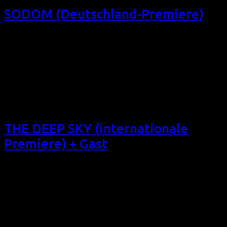
SODOM (Deutschland-Premiere)
Das 8. Filmfest homochrom präsentiert dieses britische,
aber in Berlin gedrehte Romantikdrama mit Jo Weil
(„Verbotene Liebe“) in seiner ersten englischsprachigen
Filmrolle: SODOM (Deutschland-Premiere) (GB 2017, 94
min, Regie: Mark Wilshin, OmU, Eintritt frei) präsentiert von
Schwules Netzwerk NRW Zwei Männer, eine Nacht. Sa
20/10/18, 20:55, Filmforum NRW, Köln Sa 27/10/18, 21:00,
[…]
THE DEEP SKY (internationale
Premiere) + Gast
Das 8. Filmfest homochrom präsentiert dieses
Romantikdrama, in dem ein Paar ihre Beziehung für eine
deutsche Frau öffnet: THE DEEP SKY (internationale
Premiere) + Gast (USA 2017, 86 min, Regie: Frazer
Bradshaw, engl. OV, Eintritt frei) präsentiert von anders und
gleich – Nur Respekt Wirkt Die Sehnsucht nach mehr (als
einem Menschen). Do 18/10/18, 19:10, […]