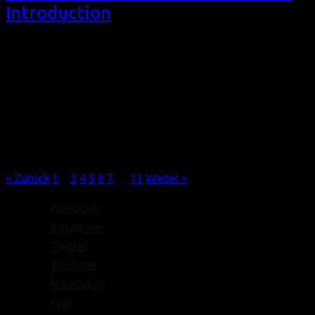
Introduction
VORWORT Das verflixte 7. Filmfest homochrom? Ich will
doch ganz stark hoffen, dass es verFLIXt gut wird. ;)
Hoffentlich findet ihr auch, dass wir ein vielfältiges und
ansprechendes Filmprogramm zusammengestellt haben für
unsere Held*innen-Ausgabe. Wir möchten einen stillen
Fokus auf Held*innen setzen. In so manchem Film gibt es
jene, die gegen Ungleichheiten, um ihr […]
Beitragsnavigation
« Zurück
1
2
3
4
5
6
7
…
11
Weiter »
Facebook
Instagram
Twitter
YouTube
Mastodon
Mail