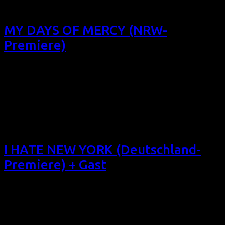
Geheimnisse. So 21/10/18, 11:00, Filmforum NRW, Köln
MY DAYS OF MERCY (NRW-
Premiere)
Das 8. Filmfest homochrom präsentiert dieses romantische
Drama zwischen zwei Frauen, denen eine Todesstrafe im
Weg steht – mit Kate Mara und Ellen Page (Interview): MY
DAYS OF MERCY (NRW-Premiere) (GB/USA 2017, 103 min,
Regie: Tali Shalom-Ezer, OmU, Eintritt frei) präsentiert von
LAG Lesben in NRW Liebe stellt sich auf niemandes Seite.
[…]
I HATE NEW YORK (Deutschland-
Premiere) + Gast
Das 8. Filmfest homochrom präsentiert diese spanische
Doku über vier Transgender-Aktivist*innen des New Yorker
Nachtlebens: Sophia Lamar, Chloe Dzubilo, T De Long und
Amanda Lepore. I HATE NEW YORK (Deutschland-