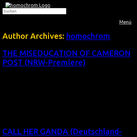
Menü
Author Archives:
homochrom
THE MISEDUCATION OF CAMERON
POST (NRW-Premiere)
Das 8. Filmfest homochrom präsentiert dieses
Jugenddrama über Konversionstherapie bzw. Homoheilung.
Der zweite Film von Desiree Akhavan (APPROPRIATE
BEHAVIOR) ist eine Verfilmung des gleichnamigen Romans
von Emily M. Danforth und erhielt den Großen Preis beim
Sundance Film Festival 2018. THE MISEDUCATION OF
CAMERON POST (NRW-Premiere) (USA 2018, 91 min, Regie:
Desiree Akhavan, OmU, Eintritt […]
CALL HER GANDA (Deutschland-