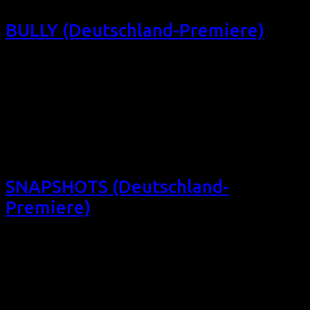
BULLY (Deutschland-Premiere)
Das 8. Filmfest homochrom präsentiert dieses mittellange
Musical über einen Schüler, der wegen homophober
Schikane Selbstmord begeht: BULLY (Deutschland-
Premiere) (USA 2017, 58 min, Regie: Aaron Alon, OmU,
Eintritt frei) Eine Stimme geht verloren. So 21/10/18,
12:45, Filmforum NRW, Köln Sa 27/10/18, 16:10, Schauburg,
Dortmund + Vorfilm VERTICAL LINES Triggerhinweis:
enthält Darstellungen […]
SNAPSHOTS (Deutschland-
Premiere)
Das 8. Filmfest homochrom präsentiert dieses romantische
Familiendrama über drei Generationen von Frauen und eine
heimliche Affäre in den 1960ern: SNAPSHOTS
(Deutschland-Premiere) (USA 2018, 95 min, Regie: Melanie
Mayron, engl. OV, Eintritt frei) präsentiert von LAG Lesben
in NRW Drei Generationen, ein Wochenende, viele