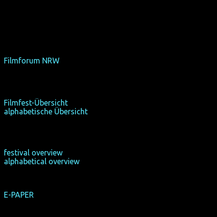
As soon as we learn about age ratings for films, we will
state them here and on the film pages. In addition there will
be information in the cinemas. All films without age rating
have an 18+ restriction by law.
Accessiblity for the handicapped
Filmforum NRW
is the only barrier-free festival venue.
Filmfest-Übersicht
alphabetische Übersicht
festival overview
alphabetical overview
E-PAPER