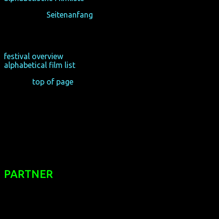
zurück zum
Seitenanfang
festival overview
alphabetical film list
back to
top of page
PARTNER
des 7. Filmfests homochrom sind: