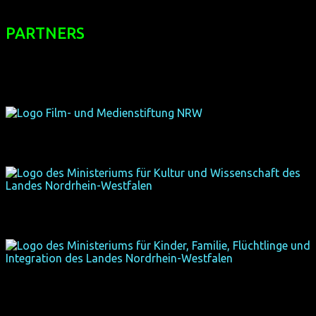
PARTNERS
of the 7th Filmfest homochrom are: