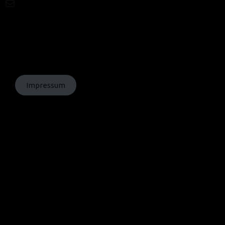
Mail
© Texte:
homochrom;
© Bilder: diverse;
© Grafiken:
homochrom
Impressum