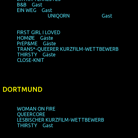
21:00,
B&B
+
Gast
23:00,
EIN WEG
+
Gast
23:00, Festivalparty:
UNIQORN
► Helios37 +
Gast
22/10/2017
, Sonntag / Sunday ► Filmforum NRW
11:15,
FIRST GIRL I LOVED
13:00,
HOMØE
+
Gäste
14.40,
PrEP&ME
+
Gäste
+ Gespräch
16:20,
TRANS*-QUEERER KURZFILM-WETTBEWERB
18:10,
THIRSTY
+
Gäste
20:00,
CLOSE-KNIT
DORTMUND
26/10/2017
, Donnerstag / Thursday ► Schauburg
16:10,
WOMAN ON FIRE
17:45,
QUEERCORE
19:15,
LESBISCHER KURZFILM-WETTBEWERB
21:00,
THIRSTY
+
Gast
27/10/2017
, Freitag / Friday ► Schauburg