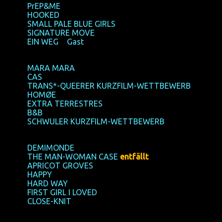
16:00,
PrEP&ME
17:30,
HOOKED
19:10,
SMALL PALE BLUE GIRLS
21:00,
SIGNATURE MOVE
22:45,
EIN WEG
+
Gast
28/10/2017
, Samstag / Saturday ► Schauburg
13:45,
MARA MARA
14:35,
CAS
15:35,
TRANS*-QUEERER KURZFILM-WETTBEWERB
17:25,
HOMØE
18:55,
EXTRA TERRESTRES
21:00,
B&B
22:40,
SCHWULER KURZFILM-WETTBEWERB
29/10/2017
, Sonntag / Sunday ► Schauburg
11:55,
DEMIMONDE
13:35,
THE MAN-WOMAN CASE
entfällt
14.30,
APRICOT GROVES
16:00,
HAPPY
17:30,
HARD WAY
18:15,
FIRST GIRL I LOVED
20:00,
CLOSE-KNIT