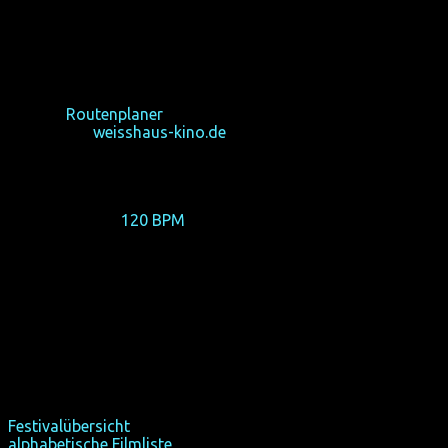
Weisshaus Kino
Luxemburger Str. 253
50939 Köln-Sülz
Google-
Routenplaner
Homepage:
weisshaus-kino.de
Reservierungen und Fragen bitte an:
reservierung(at)homochrom.de
Filmfest-Preise:
Eröffnungsfilm
120 BPM
: 9€, reduziert 7€ (Schüler,
Studenten, Rentner, ALG-Empfänger etc. mit Nachweis)
Festivalübersicht
alphabetische Filmliste