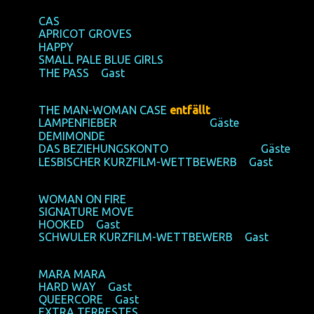
18/10/2017
, Mittwoch / Wednesday ► Filmforum NRW
18:15,
CAS
19:15,
APRICOT GROVES
► Filmclub 813
19:30,
HAPPY
20:50,
SMALL PALE BLUE GIRLS
► Filmclub 813
21:00,
THE PASS
+
Gast
19/10/2017
, Donnerstag / Thursday ► Filmforum NRW
18:25,
THE MAN-WOMAN CASE
entfällt
19:15,
LAMPENFIEBER
► Filmclub 813 +
Gäste
19:20,
DEMIMONDE
20:00,
DAS BEZIEHUNGSKONTO
► Filmclub 813 +
Gäste
21:00,
LESBISCHER KURZFILM-WETTBEWERB
+
Gast
20/10/2017
, Freitag / Friday ► Filmforum NRW
17:20,
WOMAN ON FIRE
19:00,
SIGNATURE MOVE
20:45,
HOOKED
+
Gast
22:45,
SCHWULER KURZFILM-WETTBEWERB
+
Gast
21/10/2017
, Samstag / Saturday ► Filmforum NRW
15:10,
MARA MARA
16:00,
HARD WAY
+
Gast
17:00,
QUEERCORE
+
Gast
18:50,
EXTRA TERRESTES