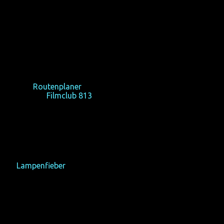
Filmclub 813
Hahnenstraße 6
50667 Köln
Google-
Routenplaner
Homepage:
Filmclub 813
Reservierungen und Fragen bitte an:
reservierung(at)homochrom.de
Die Abendkasse im Filmclub 813 öffnet um 19:00 Uhr.
Filmfest-Preise: 9€, reduziert 7€ (Schüler, Studenten,
Rentner, ALG-Empfänger etc. mit Nachweis); freier Eintritt
für
Lampenfieber
Filmforum NRW in Köln/Cologne