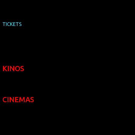
TICKETS
KINOS
CINEMAS
Filmclub 813 in Köln/Cologne