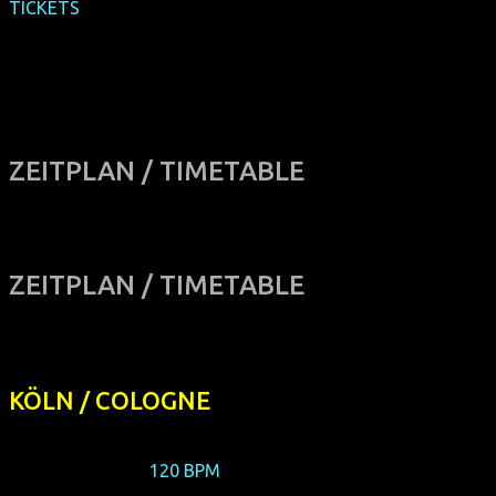
TICKETS
ZEITPLAN / TIMETABLE
ZEITPLAN / TIMETABLE
KÖLN / COLOGNE
17/10/2017
, Dienstag / Tuesday ► Weisshaus Kino
20:00, Eröffnung:
120 BPM
+ Gespräch