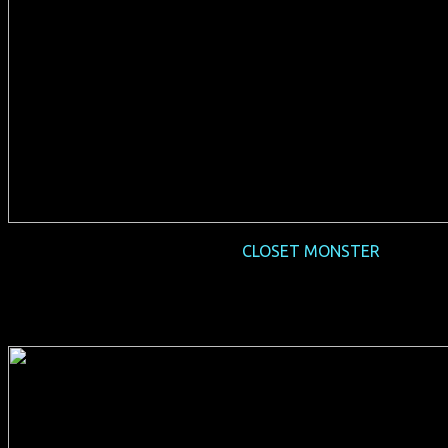
2016-11 NRW-Premiere
CLOSET MONSTER
(CDN 2015, 90 min, Regie: Stephen Dunn, englisches OmU,
FSK 12, Verleih: Pro-Fun)