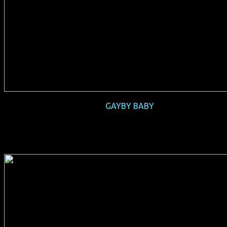
2016-06
GAYBY BABY
(AUS 2015, 85 min, Regie: Maya Newell, englisches OmU,
Verleih: Rise & Shine Berlin)