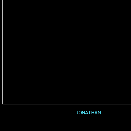
2016-09 Vorpremiere
JONATHAN
(D 2016, 99 min, Regie: Piotr J. Lewandowski, deutsches
Original, FSK 12, Verleih: Farbfilm)