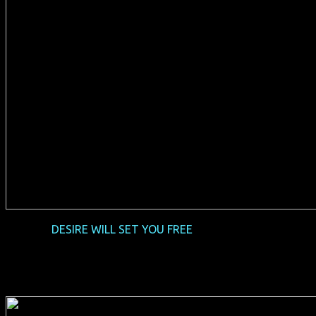
2016-06
DESIRE WILL SET YOU FREE
(D 2015, 92 min, Regie:
Yony Leyser, engl.-dt.-arab.-hebräisches OmU, FSK 16,
Verleih: missingFILMs) + Gast