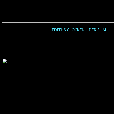
2016-12 NRW-Premiere
EDITHS GLOCKEN – DER FILM
(D 2016, 100 min, Regie: Ades Zabel, Biggy van Blond &
Nicolai Tegeler, deutsches Original, FSK 12, Verleih:
Salzgeber)