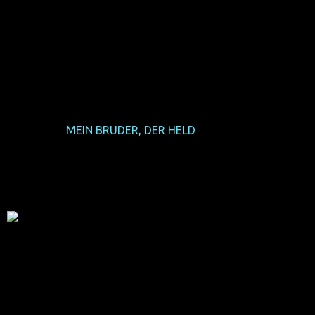
2016-02
MEIN BRUDER, DER HELD
– HOW TO WIN AT
CHECKERS (EVERY TIME)
(TH/USA/ID 2015, 80 min, Regie: Josh Kim, thai-englisches
OmU, FSK 12, Verleih: Salzgeber)