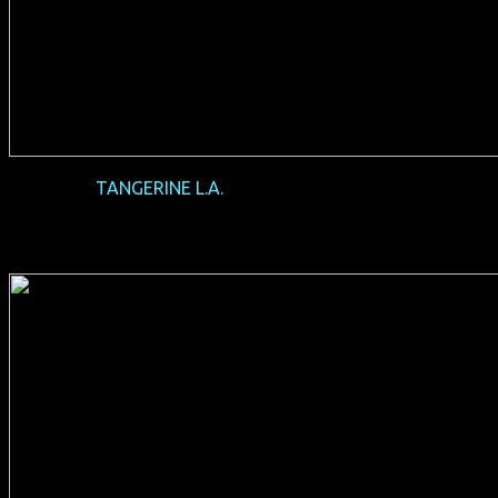
2016-07
TANGERINE L.A.
(USA 2015, 88 min, Regie: Sean
Baker, englisches OmU, FSK 16, Verleih: Kool Film)