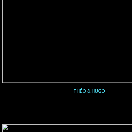
2016-10 Vorpremiere
THÉO & HUGO
(F 2016, 97 min, Regie: Olivier Ducastel & Jacques
Martineau, französisches OmU, Verleih: Salzgeber)
+ Gäste in Köln