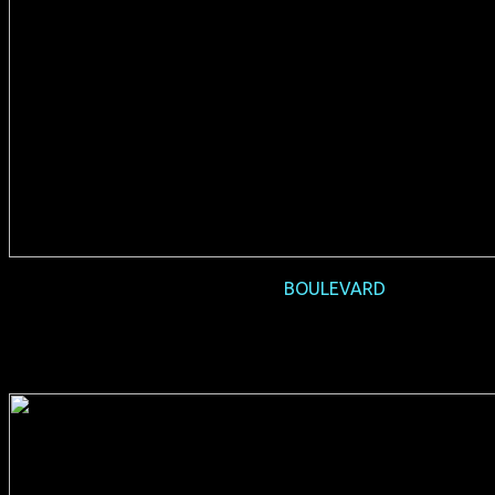
2016-01 Vorpremiere
BOULEVARD
(USA 2014, 88 min, Regie: Dito Montiel, deutsche Synchro,
FSK 12, Verleih: Pro-Fun)