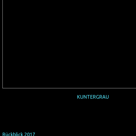
2016-01 Weltpremiere
KUNTERGRAU
(D 2015-16, ca. 60 min, deutsches Original, ohne Verleih)
+ Gäste
schwuler Rückblick:
Rückblick 2017