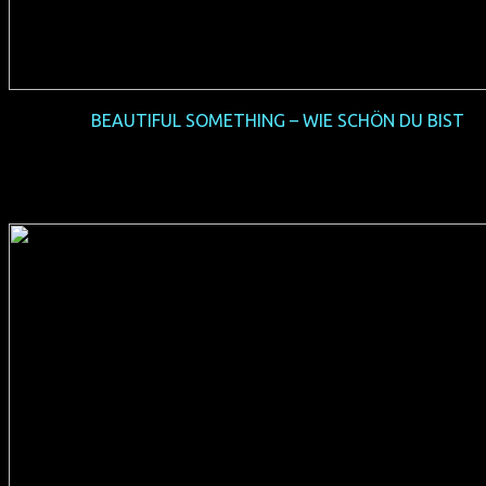
2016-07
BEAUTIFUL SOMETHING – WIE SCHÖN DU BIST
(USA 2015, 97 min, Regie: Joseph Graham, englisches OmU,
Verleih: Salzgeber)