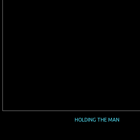
2016-05 NRW-Premiere
HOLDING THE MAN
(AUS 2015, 127 min, Regie: Neil Armfield, englisches OmU,
FSK 12, Verleih: Pro-Fun)