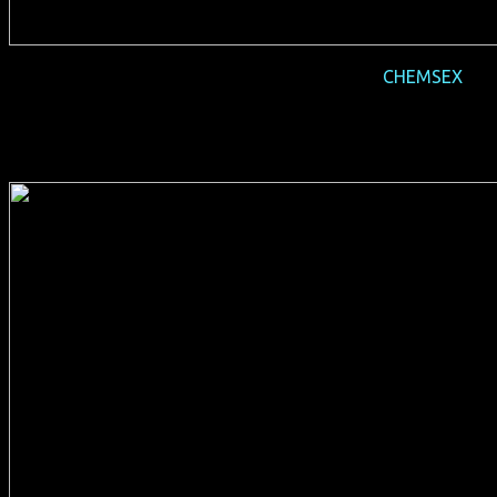
2016-03 Deutschland-Premiere + Gespräch
CHEMSEX
(GB 2015, 83 min, Regie: William Fairman & Max Gogarty,
englisches OmU, FSK 16)