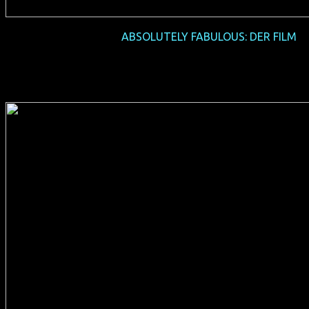
2016-08 Vorpremiere
ABSOLUTELY FABULOUS: DER FILM
(GB/USA 2016, 90 min, Regie: Mandie Fletcher, englisches
OmU, Verleih: 20th Century Fox)