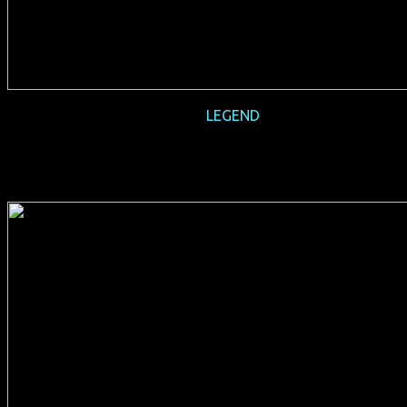
2016-03
LEGEND
(GB/F/USA 2015, 132 min, Regie: Brian Helgeland, deutsche
Synchro, FSK 16, Verleih: StudioCanal)