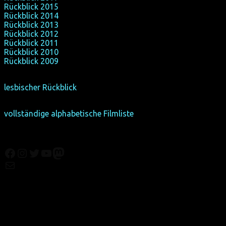
Rückblick 2015
Rückblick 2014
Rückblick 2013
Rückblick 2012
Rückblick 2011
Rückblick 2010
Rückblick 2009
lesbischer Rückblick
vollständige alphabetische Filmliste
Facebook
Instagram
Twitter
YouTube
Mastodon
Mail
© Texte:
homochrom;
© Bilder: diverse;
© Grafiken:
homochrom