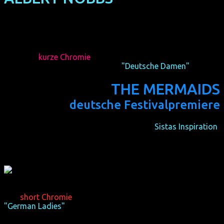
(NRW premiere)
(IRL/GB 2011, 113 min, director: Rodrigo García)
Der
kurze Chromie
des lesbischen Kurzfilmprogramms
"Deutsche Damen"
geht an:
THE MERMAIDS
deutsche Festivalpremiere
(D 2011, 38 min, von
Sistas Inspiration
)
The
short Chromie
of the lesbian short film programme
"German Ladies"
goes to: