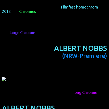
audience has decided which films they liked best, i.e. which
films win the audience awards of
Filmfest homochrom
2012
, the
Chromies
.
Der
lange Chromie
2012 geht mit der besten Bewertung von
1,59 an:
ALBERT NOBBS
(NRW-Premiere)
(IRL/GB 2011, 113 min, Regie: Rodrigo García)
With the best average rating of 1,59, the
long Chromie
2012
goes to:
ALBERT NOBBS