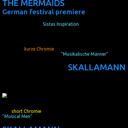
THE MERMAIDS
German festival premiere
(D 2011, 38 min, by
Sistas Inspiration
)
Der
kurze Chromie
des schwulen Kurzfilmprogramms
"Musikalische Männer"
geht an:
SKALLAMANN
(NO 2011, 12 min, Regie: Maria Bock)
The
short Chromie
of the gay short film programme
"Musical Men"
goes to: