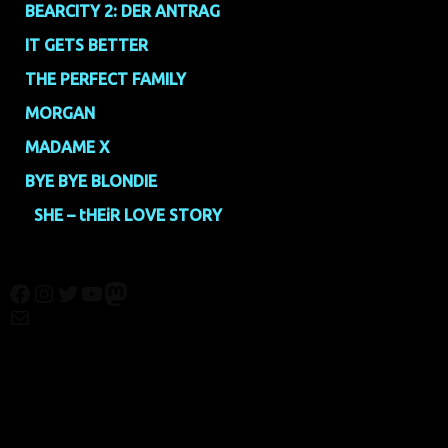
4.
BEARCITY 2: DER ANTRAG
(2,12)
5.
IT GETS BETTER
(2,14)
6.
THE PERFECT FAMILY
(2,26)
7.
MORGAN
(2,35)
8.
MADAME X
(2,36)
9.
BYE BYE BLONDIE
(2,37)
10.
SHE – tHEiR LOVE STORY
(3,17)
Facebook
Instagram
Twitter
YouTube
Mastodon
Mail
© Texte:
homochrom;
© Bilder: diverse;
© Grafiken:
homochrom