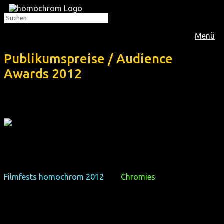
Menü
Publikumspreise / Audience
Awards 2012
Ein Festival ist mehr als nur Filmekucken, und die Zuschauer
haben abgestimmt, welche Filme ihnen am besten gefallen
haben, d.h. an welche Filme die Publikumspreise des
Filmfests homochrom 2012
, die
Chromies
, gehen.
A festival is more than just watching movies, and the