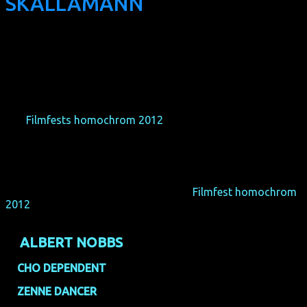
SKALLAMANN
(NO 2011, 12 min, director: Maria Bock)
Hier findet ihr eine Übersicht über
Durchschnittsbewertungen aller Langfilme im Wettbewerb
des
Filmfests homochrom 2012
(in Schulnoten):
Here you find an overview of the average audience rating of
all feature films in the competition of
Filmfest homochrom
2012
(marks 1-6):
1.
ALBERT NOBBS
(1,59)
2.
CHO DEPENDENT
(1,75)
3.
ZENNE DANCER
(2,02)