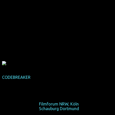
CODEBREAKER
(NRW-Premiere)
(GB 2011, 81 min, Regie: Clare Beavan & Nic Stacey, OmU)
Er knackte Enigma, erfand den Computer, und galt als
kriminell, weil er schwul war.
So 20/10/13, 16:45,
Filmforum NRW, Köln
So 27/10/13, 16:45,
Schauburg Dortmund