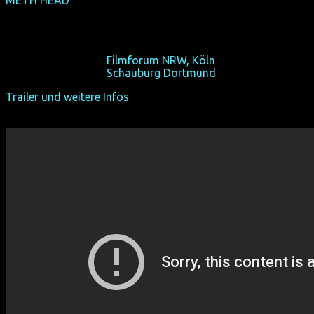
METH HEAD
(Europa-Premiere)
(USA 2013, 108 min, Regie: Jane Clark, OmU)
Ein Leben auf Crystal und Tod...
So 20/10/13, 18:15,
Filmforum NRW, Köln
So 27/10/13, 18:15,
Schauburg Dortmund
Trailer und weitere Infos