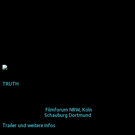
TRUTH
(internationale Premiere)
(USA 2013, 96 min, Regie: Rob Moretti, OmU)
Wenn du deinen Partner erst mal richtig kennen lernst...
Mi 16/10/13, 21:15,
Filmforum NRW, Köln
Fr 25/10/13, 20:30,
Schauburg Dortmund
Trailer und weitere Infos