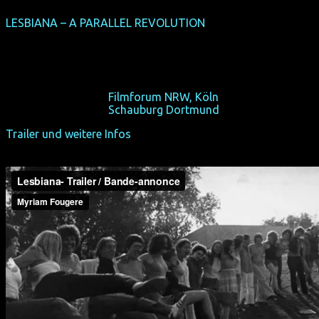
LESBIANA – A PARALLEL REVOLUTION
(NRW-Premiere)
(CDN 2012, 64 min, Regie: Myriam Fougere, OmeU)
Die lesbische Bewegung brachte eine parallele Revolution
hervor.
So 20/10/13, 12:00,
Filmforum NRW, Köln
So 27/10/13, 11:30,
Schauburg Dortmund
Trailer und weitere Infos