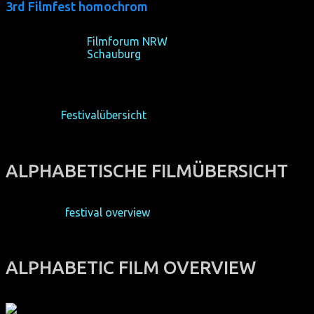
3rd Filmfest homochrom
16-20/10/2013,
Filmforum NRW
, Cologne
24-27/10/2013,
Schauburg
, Dortmund
zurück zur
Festivalübersicht
ALPHABETISCHE FILMÜBERSICHT
back to the
festival overview
ALPHABETIC FILM OVERVIEW