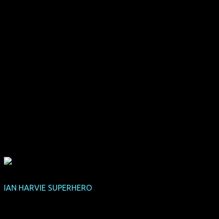
IAN HARVIE SUPERHERO
(internationale Premiere)
(USA 2013, 69 min, Regie: Liam Kyle Sullivan, OmU)
Transgeniale Comedy – für alle, die schon immer über