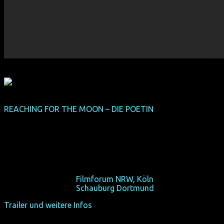
REACHING FOR THE MOON – DIE POETIN
(NRW-Premiere,
Abschlussfilm)
(BR 2013, 116 min, Regie: Bruno Barreto, dt. Synchro, mit
Miranda Otto)
Die wahre Liebe von Pulitzer-Preisträgerin Elizabeth
Bishop.
So 20/10/13, 20:30,
Filmforum NRW, Köln
So 27/10/13, 20:30,
Schauburg Dortmund
Trailer und weitere Infos