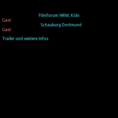
Transsexualität lachen wollten, sich aber nicht getraut
haben.
Fr 18/10/13, 20:30,
Filmforum NRW, Köln
+ Ian Harvie zu
Gast
Do 24/10/13, 21:00,
Schauburg Dortmund
+ Ian Harvie zu
Gast
Trailer und weitere Infos