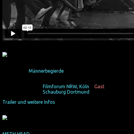
Programm "
Männerbegierde
"
(6 Kurzfilme, 114 min)
Fr 18/10/13, 22:20
Filmforum NRW, Köln
+
Gast
Fr 25/10/13, 22:15
Schauburg Dortmund
Trailer und weitere Infos