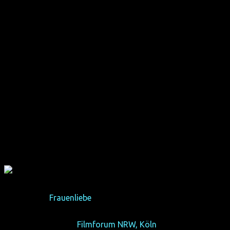
Programm "
Frauenliebe
" (Kurzfilme)
(7 Kurzfilme, 96 min)
Do 17/10/13, 19:00
Filmforum NRW, Köln