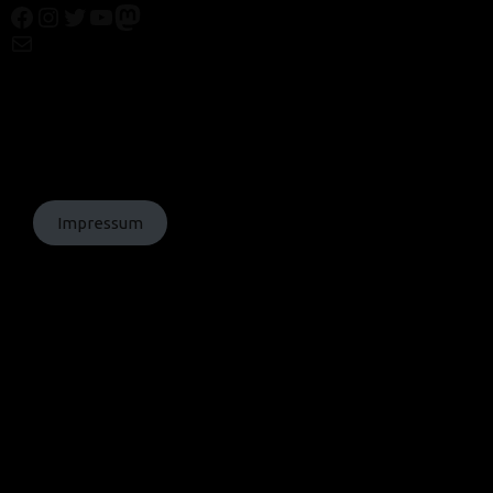
Facebook
Instagram
Twitter
YouTube
Mastodon
Mail
© Texte:
homochrom;
© Bilder: diverse;
© Grafiken:
homochrom
Impressum