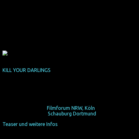
KILL YOUR DARLINGS
(Deutschland-Premiere,
Eröffnungsfilm)
(USA 2013, 104 min, Regie: John Krokidas, OmU, mit Daniel
Radcliffe)
Beat begann mit einem Mord.
Mi 16/10/13, 19:15,
Filmforum NRW, Köln
Do 24/10/13, 19:00,
Schauburg Dortmund
Teaser und weitere Infos