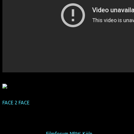
FACE 2 FACE
(Deutschland-Premiere)
(USA 2012, 107 min, Regie: Katherine Brooks, OmU)
Online und allein? Da draußen gibt's noch echte
Menschen.
Do 17/10/13, 20:45,
Filmforum NRW, Köln