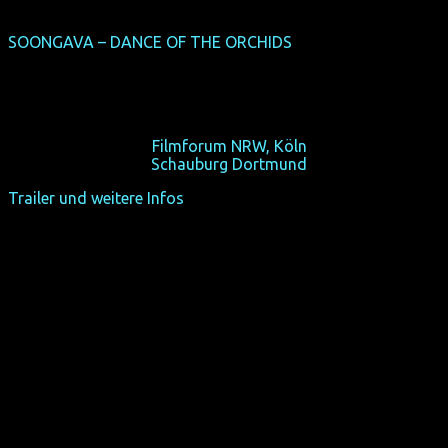
SOONGAVA – DANCE OF THE ORCHIDS
(NRW-Premiere)
(Nepal/F 2012, 85 min, Regie: Subarna Thapa, OmU)
Eine Frau wehrt sie sich gegen die arrangierte Ehe. Nepals
Oscar-Einreichung.
So 20/10/13, 13:10,
Filmforum NRW, Köln
Sa 26/10/13, 19:45,
Schauburg Dortmund
Trailer und weitere Infos