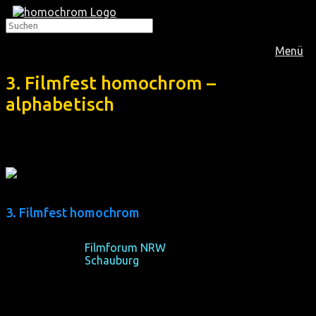
Menü
3. Filmfest homochrom –
alphabetisch
3. Filmfest homochrom
16-20/10/2013
Filmforum NRW
, Köln
24-27/10/2013
Schauburg
, Dortmund