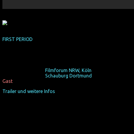
FIRST PERIOD
(internationale Premiere)
(USA 2013, 100 min, Regie: Charlie Vaughn, OmU)
Als hätte John Waters eine 80er-High-School-Komödie
parodiert.
Sa 19/10/13, 21:30,
Filmforum NRW, Köln
Sa 26/10/13, 22:20,
Schauburg Dortmund
+ Regisseur zu
Gast
Trailer und weitere Infos