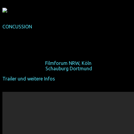
CONCUSSION
(NRW-Premiere)
(USA 2013, 96 min, Regie: Stacie Passon, OmU, Teddy-
Gewinner)
Abby braucht mehr als Haus, Kind und Frau. Deswegen
wird sie Eleanor.
Sa 19/10/13, 18:40,
Filmforum NRW, Köln
So 27/10/13, 12:45,
Schauburg Dortmund
Trailer und weitere Infos