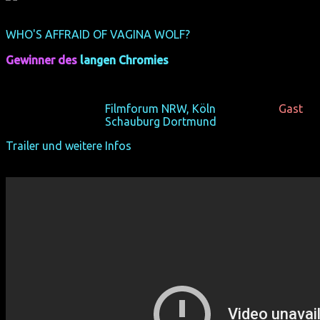
WHO'S AFFRAID OF VAGINA WOLF?
(Deutschland-Premiere)
(USA 2013, 83 min, Regie: Anna Margarita Albelo, OmU)
Gewinner des
langen Chromies
Wer hat Angst vor einem Film im Film?
Fr 18/10/13, 19:00,
Filmforum NRW, Köln
+ Albelo zu
Gast
Fr 25/10/13, 19:00,
Schauburg Dortmund
Trailer und weitere Infos