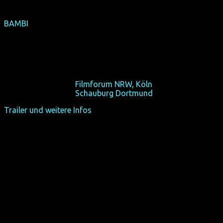
BAMBI
(F 2013, 58 min, Regie: Sébastien Lifshitz, OmU, Teddy-
Gewinner)
Bambi, eine der ersten Transsexuellen, war alles andere
als ein scheues Reh.
Sa 19/10/13, 20:30,
Filmforum NRW, Köln
Sa 26/10/13, 21:15,
Schauburg Dortmund
Trailer und weitere Infos