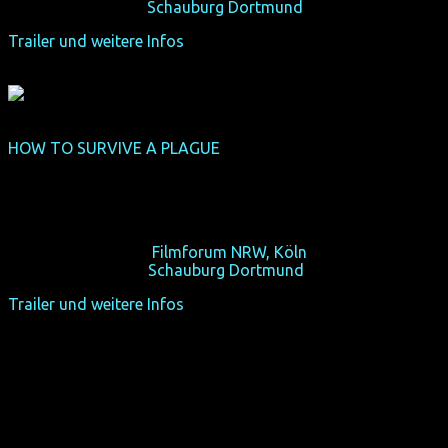
Sa 26/10/13, 16:00
Schauburg Dortmund
Trailer und weitere Infos
HOW TO SURVIVE A PLAGUE
(NRW-Premiere)
(USA 2012, 120 min, Regi: David France, OmU)
Oscar-nominierte Doku mit unglaublichem
Archivmaterial.
So 20/10/13, 14:40,
Filmforum NRW, Köln
So 27/10/13, 14:30
Schauburg Dortmund
Trailer und weitere Infos