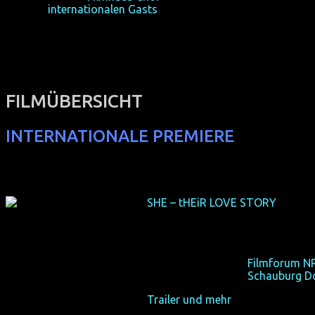
unseres
internationalen Gasts
Margaret Cho.
FILMÜBERSICHT
INTERNATIONALE PREMIERE
SHE – tHEiR LOVE STORY
(intern
(Thai 2012, 88 min, Regie: Sranya
Zwei lesbische Lieben in Bangko
Sa 20/10/12, 19:30,
Filmforum N
Sa 27/10/12, 19:30,
Schauburg D
Trailer und mehr