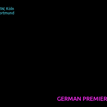
 man querschnittsgelähm ist?
RW, Köln
ortmund
GERMAN PREMIER