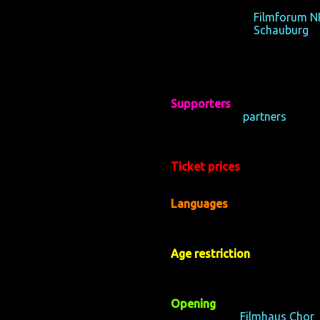
19-21/10/2012,
Filmforum 
26-28/10/2012,
Schauburg
,
Supporters
:
Filmfest nicht stattfinden
We thank our
partners
, beca
Cineclub, LAG Lesben in NRW
cultural office of Dortmund
Netzwerk.
Ticket prices
:
QUEERE WELTEN.
generally 8€, reduced 6€; f
Languages
:
 (teils plus engl. Untertitel);
All features in the German or
short films in the English orig
Age restriction
:
 unser Filmfest gelten).
We had youth certifications fo
n.
films have an 18+ restriction
Opening
:
ikchor Deutschlands, sowie
With a gig of
Filmhaus Chor
,