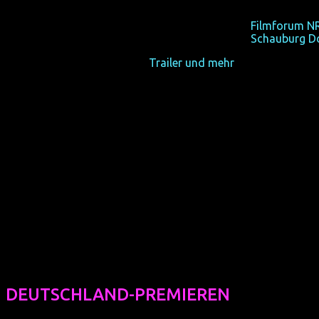
Wie rappelt man sich auf, wenn
Sa 20/10/12, 21:15,
Filmforum N
Sa 27/10/12, 21:15,
Schauburg D
Trailer und mehr
DEUTSCHLAND-PREMIEREN