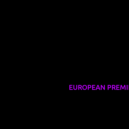
EUROPEAN PREMI
l D. Akers, OmU)