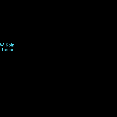
nd-Premiere, Eröffnungsfilm)
Renton, OmU, mit Kathleen Turner)
z schönes Kreuz zu tragen.
W, Köln
ortmund