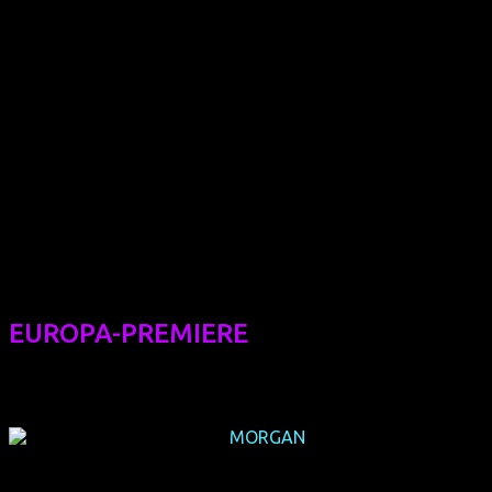
EUROPA-PREMIERE
MORGAN
(Europa-Premiere)
(USA 2012, 89 min, Regie: Michae