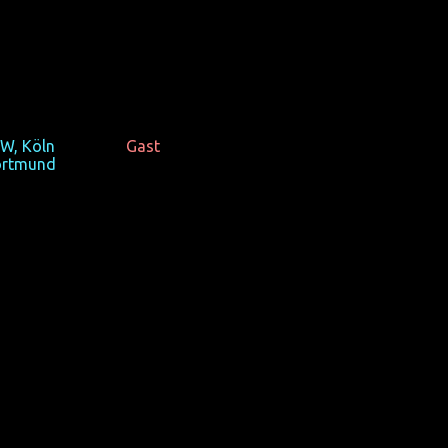
remiere)
ne Machado, OmU, von und mit Margaret Cho)
 wird es hinterher sein.
W, Köln
+ Cho zu
Gast
ortmund