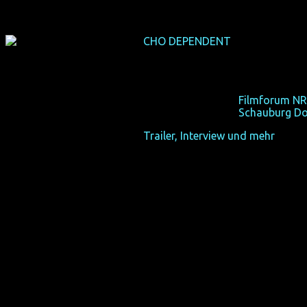
CHO DEPENDENT
(Deutschland-P
(USA 2011, 86 min, Regie: Lore
Wer noch nicht Cho-abhängig ist,
Fr 19/10/12, 21:15,
Filmforum NR
Fr 26/10/12, 21:15,
Schauburg D
Trailer, Interview und mehr