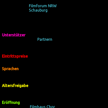
19-21/10/2012
Filmforum NRW
, Köln
26-28/10/2012
Schauburg
, Dortmund
Unterstützer
:
Wir danken unseren
Partnern
, ohne deren Unterstützung das 
könnte: Kulturbüro der Stadt Dortmund, Sparda-Bank West, 
e.V. und Schwules Netzwerk.
Eintrittspreise
:
generell 8€,reduziert 6€; freier Eintritt in JULIAN und VER
Sprachen
:
Alle Filme in Deutsch oder im Original mit deutschen Untertiteln
Kurzfilme teils im engl. Original oder mit engl. Untertiteln.
Altersfreigabe
:
Wir hatten für mehrere Langfilme Jugendfreigaben (die nur für
Ungeprüfte Filme sind gesetzlich erst ab 18 Jahren zugelasse
Eröffnung
:
Mit Auftritt des
Filmhaus Chor
, dem einzigen reinen Filmmus