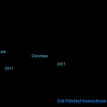
estival Deutschlands, aber
Filmfest homochrom
is the 
tadt Köln und dem größten
one in Germany's gay capital
This year the programme is e
ste
werden anwesend sein,
(almost) throughout, and you
ntscheidet über die
Chromies
,
We are very thankful that aud
2011
, so that we are able t
est
2011
so gut
htige Premieren zeigen
2nd Filmfest homochrom