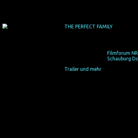
THE PERFECT FAMILY
(Deutschla
(USA 2011, 84 min, Regie: Anne 
Die perfekte Familie ist ein gan
Fr 19/10/12, 19:30,
Filmforum NR
Fr 26/10/12, 19:30,
Schauburg D
Trailer und mehr