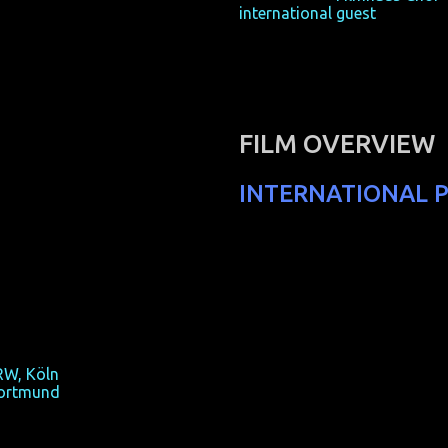
international guest
Margaret
FILM OVERVIEW
INTERNATIONAL 
ationale Premiere)
 Noithai, OmU, mit Penpak Sirikul)
k.
RW, Köln
ortmund