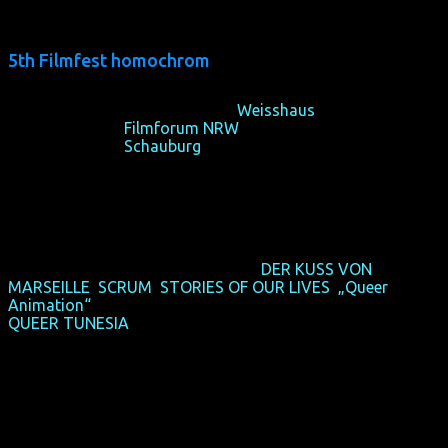
5th Filmfest homochrom
13/10/2015, opening at cinema
Weisshaus
, Cologne
14-18/10/2015,
Filmforum NRW
, Cologne
21-25/10/2015,
Schauburg
, Dortmund
Eintrittspreise
Lange Filme und Programme kosten 8€ (reduziert 6€).
Mittellange Filme und Programme (
DER KUSS VON
MARSEILLE
,
SCRUM
,
STORIES OF OUR LIVES
,
„Queer
Animation“
) kosten 6€ (reduziert 5€).
QUEER TUNESIA
kostet einheitlich 4€.
Erstmals bieten wir Filmfest-Pässe (Einlass zu allen
Vorstellungen in einer der beiden Städte, nicht übertragbar)
an. Wegen des Einführungspreises von nur 55€ ist die
Stückzahl limitiert.
Freie Platzwahl.
Sprachen