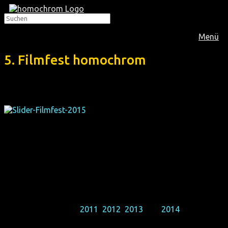
Menü
5. Filmfest homochrom
Filmfest homochrom
ist eines der jüngsten schwul-
lesbisch-bi-transsexuellen Filmfestivals in Deutschland,
aber auch bereits eines der größten. Es findet in
Deutschlands Homo-Hauptstadt Köln und in Dortmund
statt, beide in der großen polyzentrischen Metropolregion
Rhein-Ruhr-Gebiet.
Wir sind sehr geehrt und stolz, dass das Publikum unsere
ersten vier Filmfeste
2011
,
2012
,
2013
und
2014
so gut
aufgenommen hat, dass wir nun unser kleines, aber feines
5. Jubiläum feiern können.