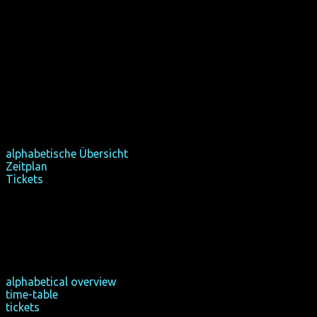
(OmU). Due to lack of time MATCH and TANGERINE have be
shown in the English original.
Foreign-language short films will partly be subtitled in
German or based on English (OmeU, OF). For details see
programme pages.
German-speaking films will be shown in the German
original.
Age restriction
This year all films are unrated and have an 18+ restriction
by law.
alphabetische Übersicht
Zeitplan
Tickets
alphabetical overview
time-table
tickets