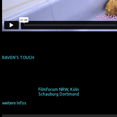
RAVEN'S TOUCH
(internationale Premiere)
(USA 2015, 87 min, Regie: Marina Rice Bader & Dreya
Weber, OmU)
Dieser Camping-Ausflug bringt das Leben aller
durcheinander.
Fr 16/10/15, 19:15,
Filmforum NRW, Köln
Fr 23/10/15, 19:15,
Schauburg Dortmund
weitere Infos