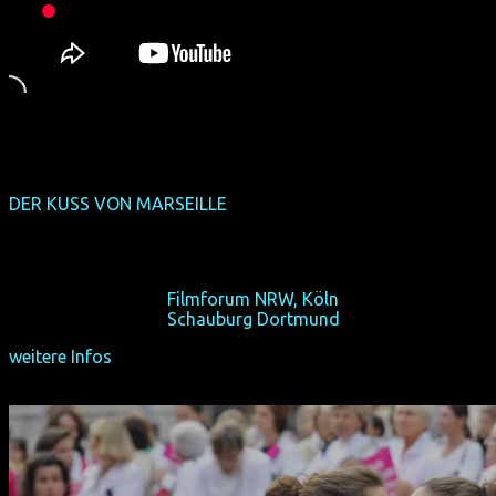
DER KUSS VON MARSEILLE
(Deutschland-Premiere)
(F 2014, 52 min, Regie: Valérie Mitteaux, OmU)
Ein Kuss für den Wandel in Frankreich.
Sa 17/10/15, 14:40,
Filmforum NRW, Köln
Sa 24/10/15, 14:40,
Schauburg Dortmund
weitere Infos