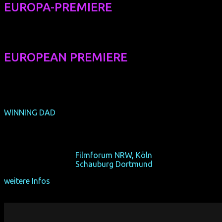
EUROPA-PREMIERE
EUROPEAN PREMIERE
WINNING DAD
(EUROPA-Premiere)
(USA 2015, 78 min, Regie: Arthur Allen, OmU)
Auf einer Wanderung soll er um die Hand anhalten.
So 18/10/15, 14:15,
Filmforum NRW, Köln
So 25/10/15, 14:15,
Schauburg Dortmund
weitere Infos