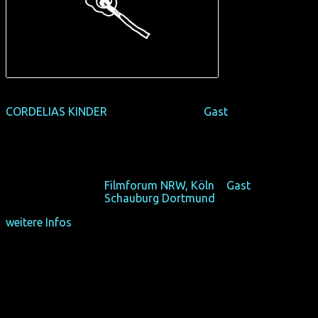
CORDELIAS KINDER
(NRW-Premiere) +
Gast
(D 2015, 75 min, Regie: Lars Kokemüller, dt. Original)
Lass deine Drogen zuhause, dieser Film bringt dich schon
auf Trip!
Fr 16/10/15, 22:40,
Filmforum NRW, Köln
+
Gast
Fr 23/10/15, 22:40,
Schauburg Dortmund
weitere Infos