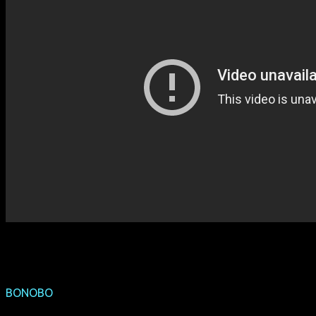
BONOBO
(Deutschland-Premiere)
(GB 2014, 83 min, Regie: Matthew Hammett Knott, OmU)