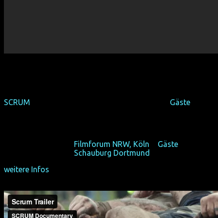
SCRUM
(Deutschland-Premiere, Sport-Fokus) +
Gäste
(AUS 2015, 54 min, Regie: Poppy Stockell, OmU)
Es ist nicht einfach nur Rugby.
So 18/10/15, 17:30,
Filmforum NRW, Köln
+
Gäste
So 25/10/15, 17:30,
Schauburg Dortmund
weitere Infos