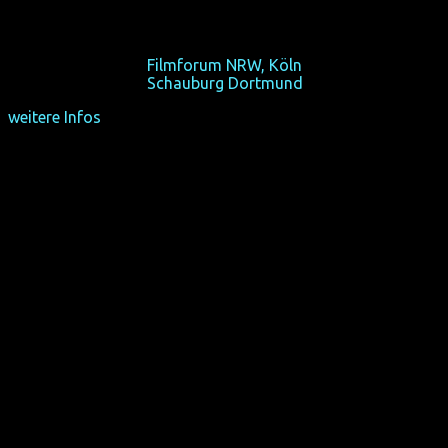
(Unerwiderte?) Liebe in Manhattans Upper East Side.
Fr 16/10/15, 21:00,
Filmforum NRW, Köln
Fr 23/10/15, 21:00,
Schauburg Dortmund
weitere Infos