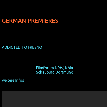
GERMAN PREMIERES
ADDICTED TO FRESNO
(Deutschland-Premiere)
(USA 2015, 85 min, Regie: Jamie Babbit, OmU)
Eine Leiche muss aus dem Hotel verschwinden.
Sa 17/10/15, 17:40,
Filmforum NRW, Köln
Sa 24/10/15, 17:40,
Schauburg Dortmund
weitere Infos