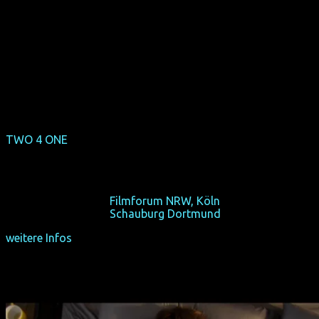
TWO 4 ONE
(Deutschland-Premiere)
(CDN 2014, 77 min, Regie: Maureen Bradley, OmU)
Was, wenn beide schwanger werden?
Do 15/10/15, 19:30,
Filmforum NRW, Köln
Do 22/10/15, 19:30,
Schauburg Dortmund
weitere Infos