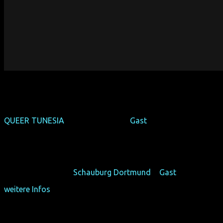
QUEER TUNESIA
(Welt-Premiere) +
Gast
(D 2015, 30 min, Regie: Falk Steinborn, OmU)
Rufe nach "LGBT - EGALITÉ!" in Tunesien.
Fr 23/10/15, 16:30,
Schauburg Dortmund
+
Gast
weitere Infos