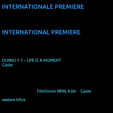
INTERNATIONALE PREMIERE
INTERNATIONAL PREMIERE
DUNNO Y 2 – LIFE IS A MOMENT
(internationale Premiere) +
Gäste
(IND/NO 2015, 102 min, Regie: Tonje Gjevjon & Sanjay
Sharma, OmU)
Ist Liebe in Europa einfacher als in Indien?
Fr 16/10/15, 15:15,
Filmforum NRW, Köln
+
Gäste
weitere Infos