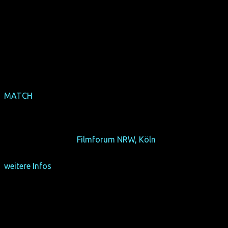
MATCH
(Deutschland-Premiere)
(USA 2014, 92 min, Regie: Stephen Belber, vsl. engl. OF)
Es sollte nur ein harmloses Interview werden...
Mi 14/10/15, 19:15,
Filmforum NRW, Köln
weitere Infos