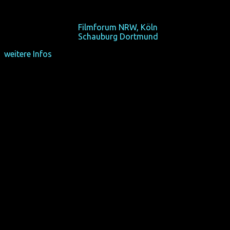
In dieser Sex-Kommune treiben sie's wie die Bonobos!
So 18/10/15, 19:00,
Filmforum NRW, Köln
So 25/10/15, 18:40,
Schauburg Dortmund
weitere Infos