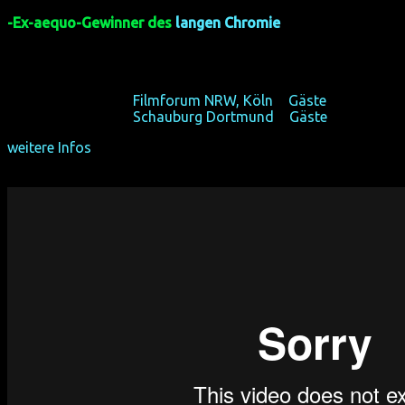
OmU)
-Ex-aequo-Gewinner des
langen Chromie
Dennis ist schwul – doch in Kasachstan ist das ein
Problem.
Fr 16/10/15, 17:30,
Filmforum NRW, Köln
+
Gäste
Fr 23/10/15, 17:30,
Schauburg Dortmund
+
Gäste
weitere Infos