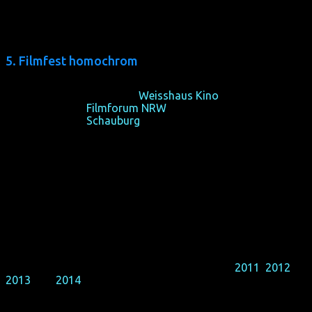
5. Filmfest homochrom
13/10/2015, Eröffnung im
Weisshaus Kino
, Köln
14-18/10/2015,
Filmforum NRW
, Köln
21-25/10/2015,
Schauburg
, Dortmund
Filmfest homochrom
is one of the youngest LGBT film
festivals in Germany, but also one of the biggest. It takes
place in Germany's gay capital Cologne and the
Westphalian metropolis Dortmund, both part of Germany's
only megacity, the Rhine-Ruhr area.
We are very honoured and proud that the audience has
heartily embraced our first four film festivals
2011
,
2012
,
2013
and
2014
, so that we are able to celebrate our small
but mighty fifth anniversay.