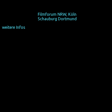
"Teenager werden eh trinken und Drogen rauchen.
Wenn du's mit ihnen tust, haben alle Spaß!"
Sa 17/10/15, 19:20,
Filmforum NRW, Köln
Sa 24/10/15, 19:20,
Schauburg Dortmund
weitere Infos