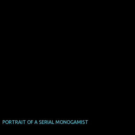
PORTRAIT OF A SERIAL MONOGAMIST
(Deutschland-
Premiere)
(CDN 2015, 84 min, Regie: John Mitchell & Christina Zeidler,