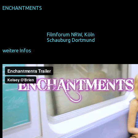
ENCHANTMENTS
(internationale Premiere)
(USA 2015, 79 min, Regie: Kelsey O'Brien, OmU)
(Falsche) Freundinnen im Esoladen...
So 18/10/15, 11:30,
Filmforum NRW, Köln
So 25/10/15, 11:30,
Schauburg Dortmund
weitere Infos